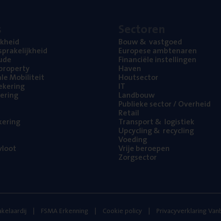
s
Sec­to­ren
jk­heid
Bouw
&
vastgoed
pra­ke­lijk­heid
Euro­pe­se ambtenaren
ude
Finan­ci­ë­le instellingen
l property
Haven
na­le Mobiliteit
Hout­sec­tor
e­ke­ring
IT
e­ring
Land­bouw
Publie­ke sec­tor / Overheid
Retail
ke­ring
Trans­port
&
logistiek
Upcy­cling
&
recycling
Voe­ding
loot
Vrije beroe­pen
Zorg­sec­tor
kelaardij
FSMA Erkenning
Cookie policy
Privacyverklaring Va