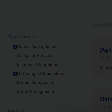
5 resulta
Type func­tie
Claims Management
(Agi­
Customer Services
IT, C
Insurance Operations
An
IT, Change & Innovation
People Management
Sales Management
Clai
Clai
Loca­tie