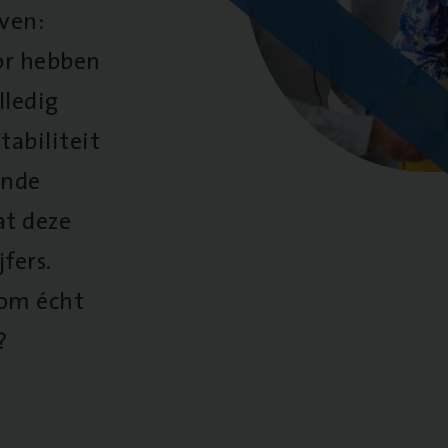
oven:
oor hebben
lledig
tabiliteit
ende
at deze
fers.
 om écht
?