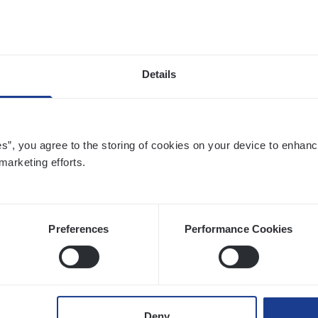
twerpen
Details
si­ness Analyst
hange & Innovation
es”, you agree to the storing of cookies on your device to enhanc
twerpen
marketing efforts.
Preferences
Performance Cookies
­de Expert Fleet
ms Management
twerpen
Deny