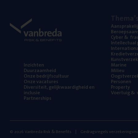
The­ma’
Aan­spra­ke­li
Beroeps­aan­s
Cyber
&
fra
Intel­lec­tu­a
Inter­na­ti­o­
Kre­diet­ver­z
Kunst­ver­ze­k
Inzich­ten
Mari­ne
Duur­zaam­heid
Mili­eu
Onze bedrijfs­cul­tuur
Oogst­ver­ze­
Onze vaca­tu­res
Per­so­nen
Diver­si­teit, gelijk­waar­dig­heid en
Pro­per­ty
inclusie
Voer­tuig
&
v
Part­ner­ships
© 2026 Vanbreda Risk & Benefits
Gedragsregels verzekeringsma