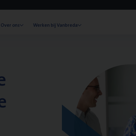
Over ons
Werken bij Vanbreda
e
e