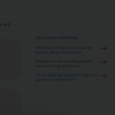
el A-Z
Lees onze verhalen
Meer dan collega’s: hoe Julie en
Aurélie elkaar versterken
Mathias houdt van diepgaande
dossiers én droge humor
Thalia zoekt graag oplossingen, in
games én op het werk