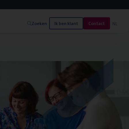
Zoeken
Ik ben klant
Contact
NL