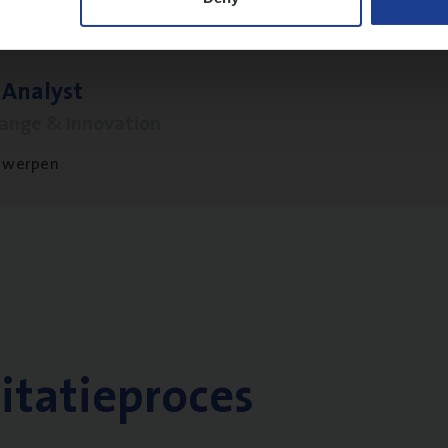
 Ana­lyst
hange & Innovation
twerpen
citatieproces