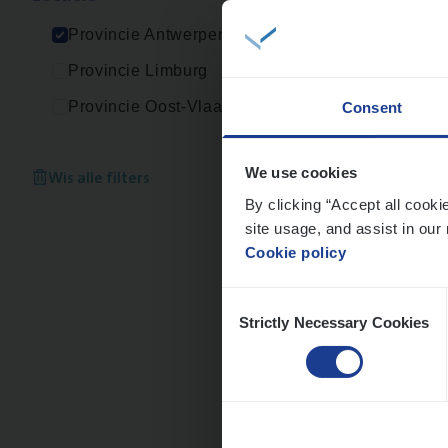
An
Provincie Antwerpen
Provincie Limburg
Provincie Oost-Vlaanderen
Consent
IT
Bu
IT, C
Wis alle filters
We use cookies
By clicking “Accept all cooki
An
site usage, and assist in our 
Cookie policy
Consent
Strictly Necessary Cookies
Selection
Scha
Clai
An