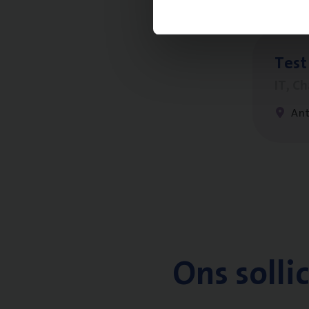
Test
IT, C
An
Ons solli