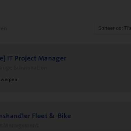
ten
Sorteer op: Tit
le)
IT
Pro­ject Manager
hange & Innovation
twerpen
ms­hand­ler Fleet
&
Bike
ms Management