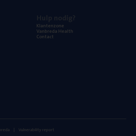
Hulp nodig?
Klan­ten­zo­ne
Van­b­re­da Health
Con­tact
nbreda
Vulnerability report