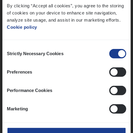
By clicking “Accept all cookies”, you agree to the storing
Meer dan collega’s: hoe Julie en Aurélie elkaar
versterken
of cookies on your device to enhance site navigation,
analyze site usage, and assist in our marketing efforts.
Mathias houdt van diepgaande dossiers én droge
Cookie policy
humor
Thalia zoekt graag oplossingen, in games én op het
werk
Consent
Strictly Necessary Cookies
Selection
Ons sollicitatieproces
Preferences
Performance Cookies
Marketing