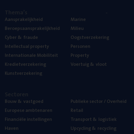
The­ma’s
Aan­spra­ke­lijk­heid
Mari­ne
Beroeps­aan­spra­ke­lijk­heid
Mili­eu
Cyber
&
fraude
Oogst­ver­ze­ke­ring
Intel­lec­tu­al property
Per­so­nen
Inter­na­ti­o­na­le Mobiliteit
Pro­per­ty
Kre­diet­ver­ze­ke­ring
Voer­tuig
&
vloot
Kunst­ver­ze­ke­ring
Sec­to­ren
Bouw
&
vastgoed
Publie­ke sec­tor / Overheid
Euro­pe­se ambtenaren
Retail
Finan­ci­ë­le instellingen
Trans­port
&
logistiek
Haven
Upcy­cling
&
recycling