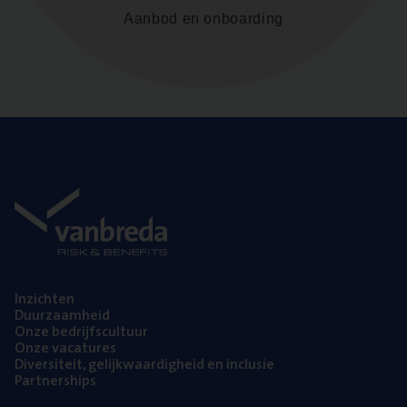
Aanbod en onboarding
Inzich­ten
Duur­zaam­heid
Onze bedrijfs­cul­tuur
Onze vaca­tu­res
Diver­si­teit, gelijk­waar­dig­heid en inclusie
Part­ner­ships