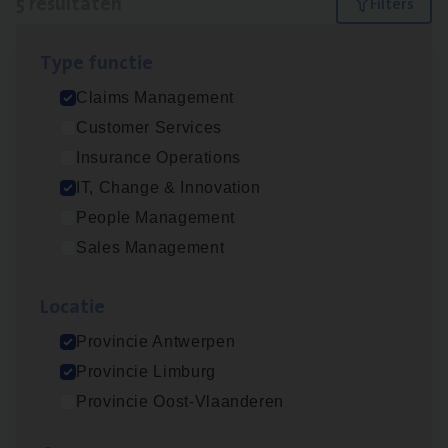
5 resultaten
Filters
Type func­tie
Test Ana­lyst
Claims Management
IT, Change & Innovation
Customer Services
Antwerpen
Insurance Operations
IT, Change & Innovation
People Management
Scha­de Expert Fleet
Sales Management
Claims Management
Loca­tie
Antwerpen
Provincie Antwerpen
Provincie Limburg
IT
Busi­ness Analyst
Provincie Oost-Vlaanderen
IT, Change & Innovation