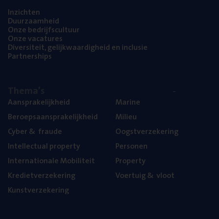
Inzich­ten
Duur­zaam­heid
Onze bedrijfs­cul­tuur
Onze vaca­tu­res
Diver­si­teit, gelijk­waar­dig­heid en inclusie
Part­ner­ships
The­ma’s
Aan­spra­ke­lijk­heid
Mari­ne
Beroeps­aan­spra­ke­lijk­heid
Mili­eu
Cyber
&
fraude
Oogst­ver­ze­ke­ring
Intel­lec­tu­al property
Per­so­nen
Inter­na­ti­o­na­le Mobiliteit
Pro­per­ty
Kre­diet­ver­ze­ke­ring
Voer­tuig
&
vloot
Kunst­ver­ze­ke­ring