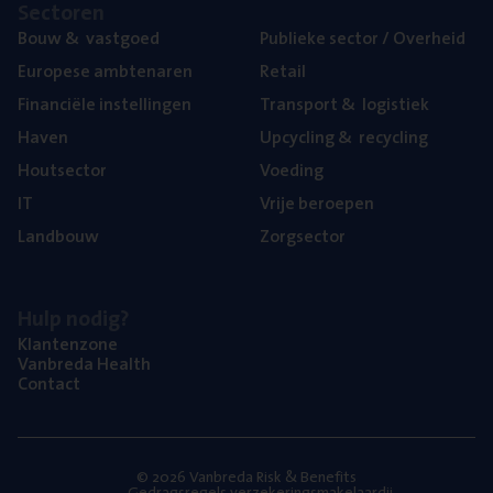
Sec­to­ren
Bouw
&
vastgoed
Publie­ke sec­tor / Overheid
Euro­pe­se ambtenaren
Retail
Finan­ci­ë­le instellingen
Trans­port
&
logistiek
Haven
Upcy­cling
&
recycling
Hout­sec­tor
Voe­ding
IT
Vrije beroe­pen
Land­bouw
Zorg­sec­tor
Hulp nodig?
Klan­ten­zo­ne
Van­b­re­da Health
Con­tact
© 2026 Vanbreda Risk & Benefits
Gedragsregels verzekeringsmakelaardij