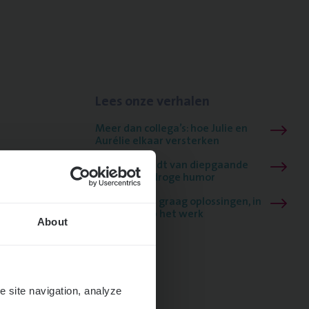
Lees onze verhalen
Meer dan collega’s: hoe Julie en
Aurélie elkaar versterken
Mathias houdt van diepgaande
dossiers én droge humor
Thalia zoekt graag oplossingen, in
games én op het werk
About
e site navigation, analyze