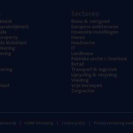
s
Sec­to­ren
jk­heid
Bouw
&
vastgoed
pra­ke­lijk­heid
Euro­pe­se ambtenaren
ude
Finan­ci­ë­le instellingen
l property
Haven
na­le Mobiliteit
Hout­sec­tor
e­ke­ring
IT
e­ring
Land­bouw
Publie­ke sec­tor / Overheid
Retail
ke­ring
Trans­port
&
logistiek
Upcy­cling
&
recycling
Voe­ding
loot
Vrije beroe­pen
Zorg­sec­tor
kelaardij
FSMA Erkenning
Cookie policy
Privacyverklaring Va