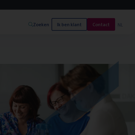
Zoeken
Ik ben klant
Contact
NL