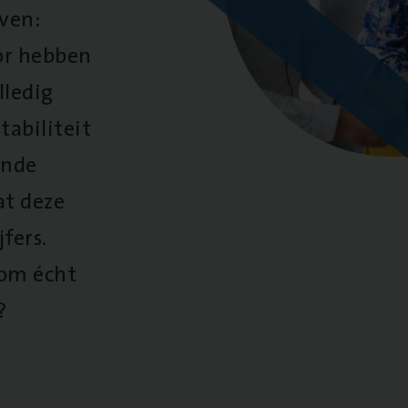
oven:
oor hebben
lledig
tabiliteit
ende
at deze
fers.
 om écht
?