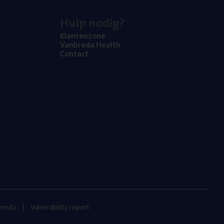
Hulp nodig?
Klan­ten­zo­ne
Van­b­re­da Health
Con­tact
nbreda
Vulnerability report