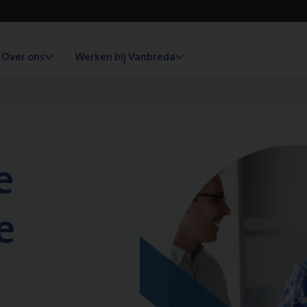
Over ons
Werken bij Vanbreda
e
e