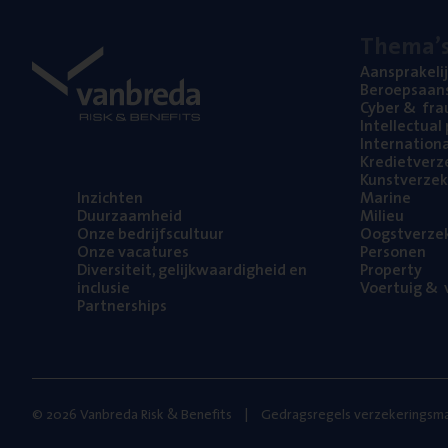
The­ma’
Aan­spra­ke­li
Beroeps­aan­s
Cyber
&
fra
Intel­lec­tu­a
Inter­na­ti­o­
Kre­diet­ver­z
Kunst­ver­ze­k
Inzich­ten
Mari­ne
Duur­zaam­heid
Mili­eu
Onze bedrijfs­cul­tuur
Oogst­ver­ze­
Onze vaca­tu­res
Per­so­nen
Diver­si­teit, gelijk­waar­dig­heid en
Pro­per­ty
inclusie
Voer­tuig
&
v
Part­ner­ships
© 2026 Vanbreda Risk & Benefits
Gedragsregels verzekeringsma