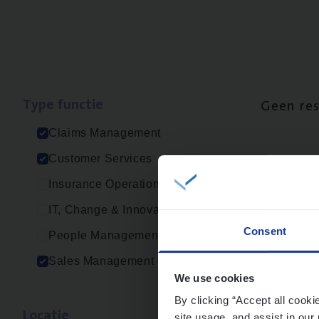
Type func­tie
Geen re
Claims Management
Customer Services
Insurance Operations
IT, Change & Innovation
Consent
People Management
Sales Management
We use cookies
By clicking “Accept all cooki
Loca­tie
site usage, and assist in our 