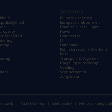
s
Sec­to­ren
jk­heid
Bouw
&
vastgoed
pra­ke­lijk­heid
Euro­pe­se ambtenaren
ude
Finan­ci­ë­le instellingen
l property
Haven
na­le Mobiliteit
Hout­sec­tor
e­ke­ring
IT
e­ring
Land­bouw
Publie­ke sec­tor / Overheid
Retail
ke­ring
Trans­port
&
logistiek
Upcy­cling
&
recycling
Voe­ding
loot
Vrije beroe­pen
Zorg­sec­tor
kelaardij
FSMA Erkenning
Cookie policy
Privacyverklaring Va