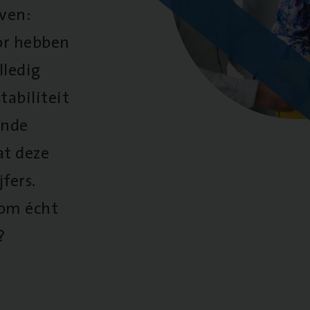
oven:
oor hebben
lledig
tabiliteit
ende
at deze
fers.
 om écht
?