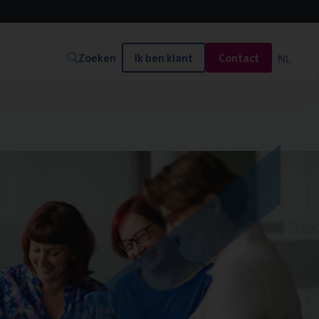
Zoeken
Ik ben klant
Contact
NL