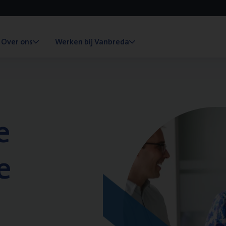
Over ons
Werken bij Vanbreda
e
e