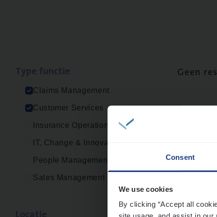
Type func­tie
Geen re
Claims Management
Customer Services
Insurance Operations
IT, Change & Innovation
Consent
People Management
Sales Management
We use cookies
By clicking “Accept all cooki
Loca­tie
site usage, and assist in our 