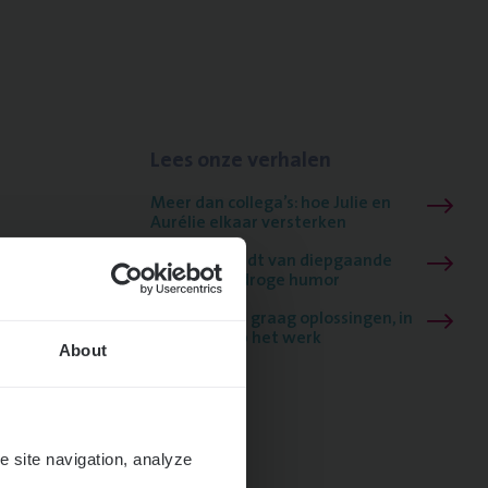
Lees onze verhalen
Meer dan collega’s: hoe Julie en
Aurélie elkaar versterken
Mathias houdt van diepgaande
dossiers én droge humor
Thalia zoekt graag oplossingen, in
games én op het werk
About
e site navigation, analyze