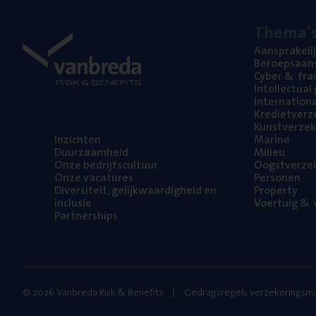
The­ma’
Aan­spra­ke­li
Beroeps­aan­s
Cyber
&
fra
Intel­lec­tu­a
Inter­na­ti­o­
Kre­diet­ver­z
Kunst­ver­ze­k
Inzich­ten
Mari­ne
Duur­zaam­heid
Mili­eu
Onze bedrijfs­cul­tuur
Oogst­ver­ze­
Onze vaca­tu­res
Per­so­nen
Diver­si­teit, gelijk­waar­dig­heid en
Pro­per­ty
inclusie
Voer­tuig
&
v
Part­ner­ships
© 2026 Vanbreda Risk & Benefits
Gedragsregels verzekeringsma