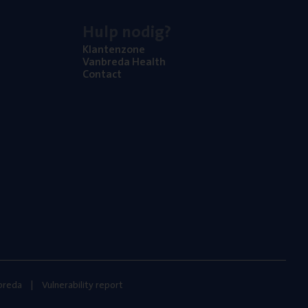
Hulp nodig?
Klan­ten­zo­ne
Van­b­re­da Health
Con­tact
nbreda
Vulnerability report