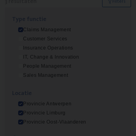
3 resultaten
Filters
Type func­tie
Claims­hand­ler Fleet
&
Bike
Claims Management
Claims Management
Customer Services
Antwerpen
Insurance Operations
IT, Change & Innovation
People Management
Scha­de Expert Fleet
Sales Management
Claims Management
Loca­tie
Antwerpen
Provincie Antwerpen
Provincie Limburg
Scha­de­be­heer­der verzekeringen
Provincie Oost-Vlaanderen
Claims Management