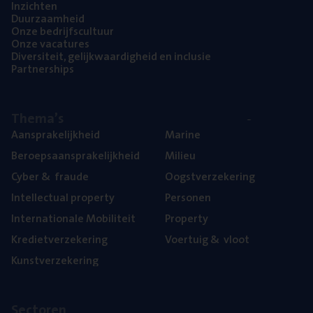
Inzich­ten
Duur­zaam­heid
Onze bedrijfs­cul­tuur
Onze vaca­tu­res
Diver­si­teit, gelijk­waar­dig­heid en inclusie
Part­ner­ships
The­ma’s
Aan­spra­ke­lijk­heid
Mari­ne
Beroeps­aan­spra­ke­lijk­heid
Mili­eu
Cyber
&
fraude
Oogst­ver­ze­ke­ring
Intel­lec­tu­al property
Per­so­nen
Inter­na­ti­o­na­le Mobiliteit
Pro­per­ty
Kre­diet­ver­ze­ke­ring
Voer­tuig
&
vloot
Kunst­ver­ze­ke­ring
Sec­to­ren