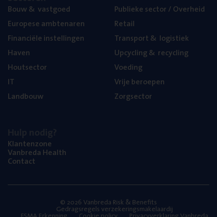
Bouw
&
vastgoed
Publie­ke sec­tor / Overheid
Euro­pe­se ambtenaren
Retail
Finan­ci­ë­le instellingen
Trans­port
&
logistiek
Haven
Upcy­cling
&
recycling
Hout­sec­tor
Voe­ding
IT
Vrije beroe­pen
Land­bouw
Zorg­sec­tor
Hulp nodig?
Klan­ten­zo­ne
Van­b­re­da Health
Con­tact
© 2026 Vanbreda Risk & Benefits
Gedragsregels verzekeringsmakelaardij
FSMA Erkenning
Cookie policy
Privacyverklaring Vanbreda