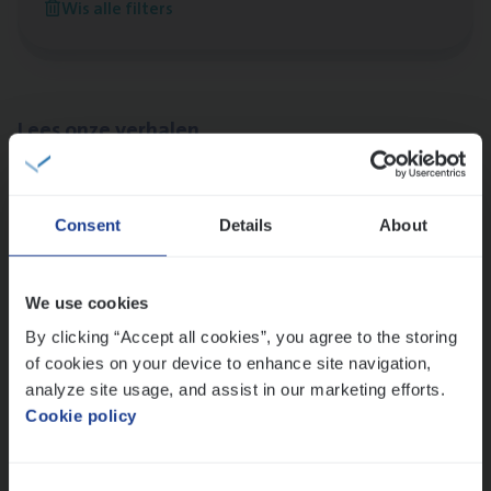
Wis alle filters
Sint-Niklaas/Temse
Lees onze verhalen
Meer dan collega’s: hoe Julie en Aurélie elkaar
versterken
Consent
Details
About
Mathias houdt van diepgaande dossiers én droge
humor
Thalia zoekt graag oplossingen, in games én op het
We use cookies
werk
By clicking “Accept all cookies”, you agree to the storing
of cookies on your device to enhance site navigation,
analyze site usage, and assist in our marketing efforts.
Ons sollicitatieproces
Cookie policy