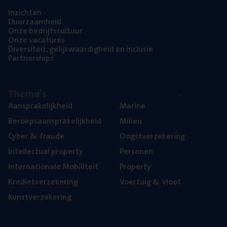
Inzich­ten
Duur­zaam­heid
Onze bedrijfs­cul­tuur
Onze vaca­tu­res
Diver­si­teit, gelijk­waar­dig­heid en inclusie
Part­ner­ships
The­ma’s
Aan­spra­ke­lijk­heid
Mari­ne
Beroeps­aan­spra­ke­lijk­heid
Mili­eu
Cyber
&
fraude
Oogst­ver­ze­ke­ring
Intel­lec­tu­al property
Per­so­nen
Inter­na­ti­o­na­le Mobiliteit
Pro­per­ty
Kre­diet­ver­ze­ke­ring
Voer­tuig
&
vloot
Kunst­ver­ze­ke­ring