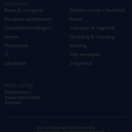
Sec­to­ren
Bouw
&
vastgoed
Publie­ke sec­tor / Overheid
Euro­pe­se ambtenaren
Retail
Finan­ci­ë­le instellingen
Trans­port
&
logistiek
Haven
Upcy­cling
&
recycling
Hout­sec­tor
Voe­ding
IT
Vrije beroe­pen
Land­bouw
Zorg­sec­tor
Hulp nodig?
Klan­ten­zo­ne
Van­b­re­da Health
Con­tact
© 2026 Vanbreda Risk & Benefits
Gedragsregels verzekeringsmakelaardij