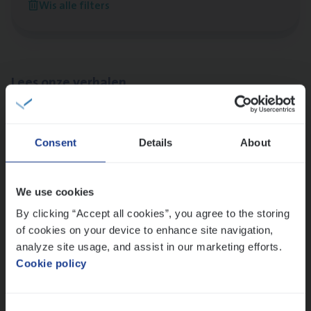
Wis alle filters
Sint-Niklaas/Temse
Lees onze verhalen
Meer dan collega’s: hoe Julie en Aurélie elkaar
versterken
Consent
Details
About
Mathias houdt van diepgaande dossiers én droge
humor
Thalia zoekt graag oplossingen, in games én op het
We use cookies
werk
By clicking “Accept all cookies”, you agree to the storing
of cookies on your device to enhance site navigation,
analyze site usage, and assist in our marketing efforts.
Ons sollicitatieproces
Cookie policy