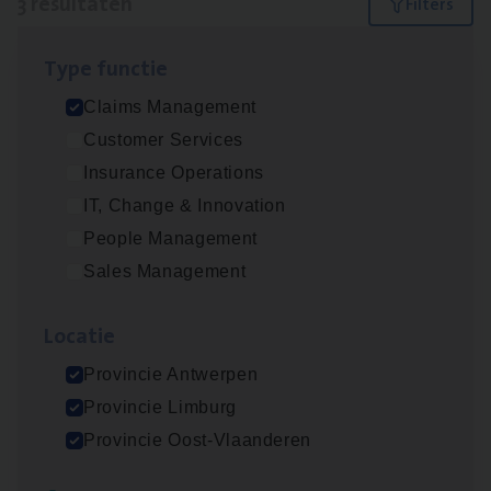
3 resultaten
Filters
Type func­tie
Claims­hand­ler Fleet
&
Bike
Claims Management
Claims Management
Customer Services
Antwerpen
Insurance Operations
IT, Change & Innovation
People Management
Scha­de Expert Fleet
Sales Management
Claims Management
Loca­tie
Antwerpen
Provincie Antwerpen
Provincie Limburg
Scha­de­be­heer­der verzekeringen
Provincie Oost-Vlaanderen
Claims Management