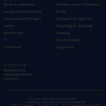
Bouw
&
vastgoed
Publie­ke sec­tor / Overheid
Euro­pe­se ambtenaren
Retail
Finan­ci­ë­le instellingen
Trans­port
&
logistiek
Haven
Upcy­cling
&
recycling
Hout­sec­tor
Voe­ding
IT
Vrije beroe­pen
Land­bouw
Zorg­sec­tor
Hulp nodig?
Klan­ten­zo­ne
Van­b­re­da Health
Con­tact
© 2026 Vanbreda Risk & Benefits
Gedragsregels verzekeringsmakelaardij
FSMA Erkenning
Cookie policy
Privacyverklaring Vanbreda