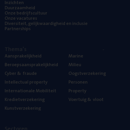
Inzich­ten
Duur­zaam­heid
Onze bedrijfs­cul­tuur
Onze vaca­tu­res
Diver­si­teit, gelijk­waar­dig­heid en inclusie
Part­ner­ships
The­ma’s
Aan­spra­ke­lijk­heid
Mari­ne
Beroeps­aan­spra­ke­lijk­heid
Mili­eu
Cyber
&
fraude
Oogst­ver­ze­ke­ring
Intel­lec­tu­al property
Per­so­nen
Inter­na­ti­o­na­le Mobiliteit
Pro­per­ty
Kre­diet­ver­ze­ke­ring
Voer­tuig
&
vloot
Kunst­ver­ze­ke­ring
Sec­to­ren