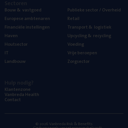
Sec­to­ren
Bouw
&
vastgoed
Publie­ke sec­tor / Overheid
Euro­pe­se ambtenaren
Retail
Finan­ci­ë­le instellingen
Trans­port
&
logistiek
Haven
Upcy­cling
&
recycling
Hout­sec­tor
Voe­ding
IT
Vrije beroe­pen
Land­bouw
Zorg­sec­tor
Hulp nodig?
Klan­ten­zo­ne
Van­b­re­da Health
Con­tact
© 2026 Vanbreda Risk & Benefits
Gedragsregels verzekeringsmakelaardij