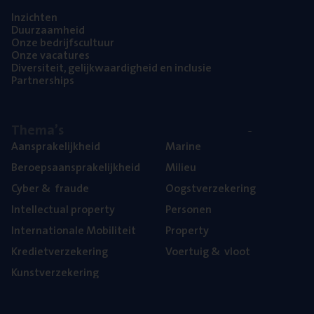
Inzich­ten
Duur­zaam­heid
Onze bedrijfs­cul­tuur
Onze vaca­tu­res
Diver­si­teit, gelijk­waar­dig­heid en inclusie
Part­ner­ships
The­ma’s
Aan­spra­ke­lijk­heid
Mari­ne
Beroeps­aan­spra­ke­lijk­heid
Mili­eu
Cyber
&
fraude
Oogst­ver­ze­ke­ring
Intel­lec­tu­al property
Per­so­nen
Inter­na­ti­o­na­le Mobiliteit
Pro­per­ty
Kre­diet­ver­ze­ke­ring
Voer­tuig
&
vloot
Kunst­ver­ze­ke­ring