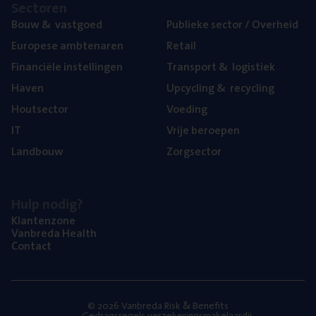
Sec­to­ren
Bouw
&
vastgoed
Publie­ke sec­tor / Overheid
Euro­pe­se ambtenaren
Retail
Finan­ci­ë­le instellingen
Trans­port
&
logistiek
Haven
Upcy­cling
&
recycling
Hout­sec­tor
Voe­ding
IT
Vrije beroe­pen
Land­bouw
Zorg­sec­tor
Hulp nodig?
Klan­ten­zo­ne
Van­b­re­da Health
Con­tact
© 2026 Vanbreda Risk & Benefits
Gedragsregels verzekeringsmakelaardij