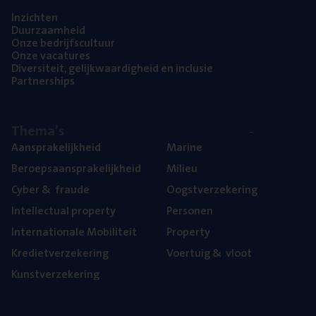
Inzich­ten
Duur­zaam­heid
Onze bedrijfs­cul­tuur
Onze vaca­tu­res
Diver­si­teit, gelijk­waar­dig­heid en inclusie
Part­ner­ships
The­ma’s
Aan­spra­ke­lijk­heid
Mari­ne
Beroeps­aan­spra­ke­lijk­heid
Mili­eu
Cyber
&
fraude
Oogst­ver­ze­ke­ring
Intel­lec­tu­al property
Per­so­nen
Inter­na­ti­o­na­le Mobiliteit
Pro­per­ty
Kre­diet­ver­ze­ke­ring
Voer­tuig
&
vloot
Kunst­ver­ze­ke­ring