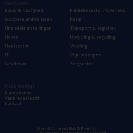
Sec­to­ren
Bouw
&
vastgoed
Publie­ke sec­tor / Overheid
Euro­pe­se ambtenaren
Retail
Finan­ci­ë­le instellingen
Trans­port
&
logistiek
Haven
Upcy­cling
&
recycling
Hout­sec­tor
Voe­ding
IT
Vrije beroe­pen
Land­bouw
Zorg­sec­tor
Hulp nodig?
Klan­ten­zo­ne
Van­b­re­da Health
Con­tact
© 2026 Vanbreda Risk & Benefits
Gedragsregels verzekeringsmakelaardij