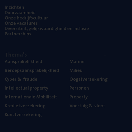
Inzich­ten
Duur­zaam­heid
Onze bedrijfs­cul­tuur
Onze vaca­tu­res
Diver­si­teit, gelijk­waar­dig­heid en inclusie
Part­ner­ships
The­ma’s
Aan­spra­ke­lijk­heid
Mari­ne
Beroeps­aan­spra­ke­lijk­heid
Mili­eu
Cyber
&
fraude
Oogst­ver­ze­ke­ring
Intel­lec­tu­al property
Per­so­nen
Inter­na­ti­o­na­le Mobiliteit
Pro­per­ty
Kre­diet­ver­ze­ke­ring
Voer­tuig
&
vloot
Kunst­ver­ze­ke­ring