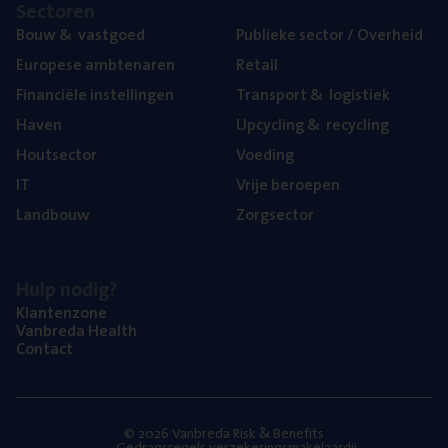
Sec­to­ren
Bouw
&
vastgoed
Publie­ke sec­tor / Overheid
Euro­pe­se ambtenaren
Retail
Finan­ci­ë­le instellingen
Trans­port
&
logistiek
Haven
Upcy­cling
&
recycling
Hout­sec­tor
Voe­ding
IT
Vrije beroe­pen
Land­bouw
Zorg­sec­tor
Hulp nodig?
Klan­ten­zo­ne
Van­b­re­da Health
Con­tact
© 2026 Vanbreda Risk & Benefits
Gedragsregels verzekeringsmakelaardij