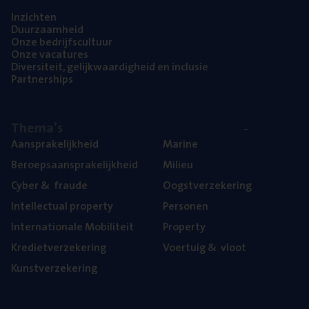
Inzich­ten
Duur­zaam­heid
Onze bedrijfs­cul­tuur
Onze vaca­tu­res
Diver­si­teit, gelijk­waar­dig­heid en inclusie
Part­ner­ships
The­ma’s
Aan­spra­ke­lijk­heid
Mari­ne
Beroeps­aan­spra­ke­lijk­heid
Mili­eu
Cyber
&
fraude
Oogst­ver­ze­ke­ring
Intel­lec­tu­al property
Per­so­nen
Inter­na­ti­o­na­le Mobiliteit
Pro­per­ty
Kre­diet­ver­ze­ke­ring
Voer­tuig
&
vloot
Kunst­ver­ze­ke­ring