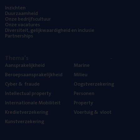
Inzich­ten
Duur­zaam­heid
Onze bedrijfs­cul­tuur
Onze vaca­tu­res
Diver­si­teit, gelijk­waar­dig­heid en inclusie
Part­ner­ships
The­ma’s
Aan­spra­ke­lijk­heid
Mari­ne
Beroeps­aan­spra­ke­lijk­heid
Mili­eu
Cyber
&
fraude
Oogst­ver­ze­ke­ring
Intel­lec­tu­al property
Per­so­nen
Inter­na­ti­o­na­le Mobiliteit
Pro­per­ty
Kre­diet­ver­ze­ke­ring
Voer­tuig
&
vloot
Kunst­ver­ze­ke­ring