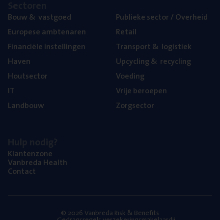
Sec­to­ren
Bouw
&
vastgoed
Publie­ke sec­tor / Overheid
Euro­pe­se ambtenaren
Retail
Finan­ci­ë­le instellingen
Trans­port
&
logistiek
Haven
Upcy­cling
&
recycling
Hout­sec­tor
Voe­ding
IT
Vrije beroe­pen
Land­bouw
Zorg­sec­tor
Hulp nodig?
Klan­ten­zo­ne
Van­b­re­da Health
Con­tact
© 2026 Vanbreda Risk & Benefits
Gedragsregels verzekeringsmakelaardij