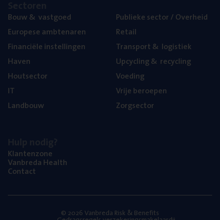
Sec­to­ren
Bouw
&
vastgoed
Publie­ke sec­tor / Overheid
Euro­pe­se ambtenaren
Retail
Finan­ci­ë­le instellingen
Trans­port
&
logistiek
Haven
Upcy­cling
&
recycling
Hout­sec­tor
Voe­ding
IT
Vrije beroe­pen
Land­bouw
Zorg­sec­tor
Hulp nodig?
Klan­ten­zo­ne
Van­b­re­da Health
Con­tact
© 2026 Vanbreda Risk & Benefits
Gedragsregels verzekeringsmakelaardij