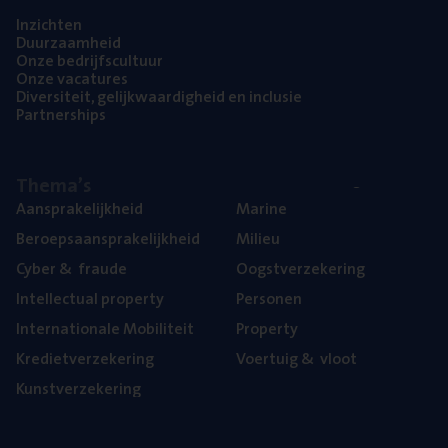
Inzich­ten
Duur­zaam­heid
Onze bedrijfs­cul­tuur
Onze vaca­tu­res
Diver­si­teit, gelijk­waar­dig­heid en inclusie
Part­ner­ships
The­ma’s
Aan­spra­ke­lijk­heid
Mari­ne
Beroeps­aan­spra­ke­lijk­heid
Mili­eu
Cyber
&
fraude
Oogst­ver­ze­ke­ring
Intel­lec­tu­al property
Per­so­nen
Inter­na­ti­o­na­le Mobiliteit
Pro­per­ty
Kre­diet­ver­ze­ke­ring
Voer­tuig
&
vloot
Kunst­ver­ze­ke­ring