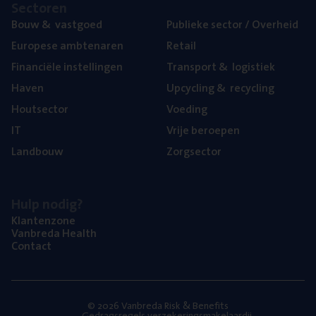
Sec­to­ren
Bouw
&
vastgoed
Publie­ke sec­tor / Overheid
Euro­pe­se ambtenaren
Retail
Finan­ci­ë­le instellingen
Trans­port
&
logistiek
Haven
Upcy­cling
&
recycling
Hout­sec­tor
Voe­ding
IT
Vrije beroe­pen
Land­bouw
Zorg­sec­tor
Hulp nodig?
Klan­ten­zo­ne
Van­b­re­da Health
Con­tact
© 2026 Vanbreda Risk & Benefits
Gedragsregels verzekeringsmakelaardij