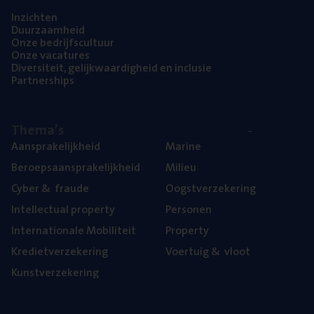
Inzich­ten
Duur­zaam­heid
Onze bedrijfs­cul­tuur
Onze vaca­tu­res
Diver­si­teit, gelijk­waar­dig­heid en inclusie
Part­ner­ships
The­ma’s
Aan­spra­ke­lijk­heid
Mari­ne
Beroeps­aan­spra­ke­lijk­heid
Mili­eu
Cyber
&
fraude
Oogst­ver­ze­ke­ring
Intel­lec­tu­al property
Per­so­nen
Inter­na­ti­o­na­le Mobiliteit
Pro­per­ty
Kre­diet­ver­ze­ke­ring
Voer­tuig
&
vloot
Kunst­ver­ze­ke­ring