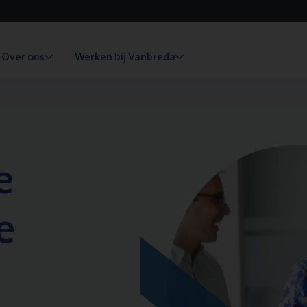
Over ons
Werken bij Vanbreda
e
e