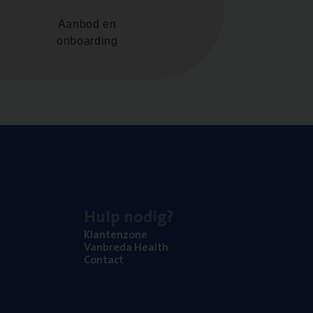
Aanbod en
onboarding
Hulp nodig?
Klan­ten­zo­ne
Van­b­re­da Health
Con­tact