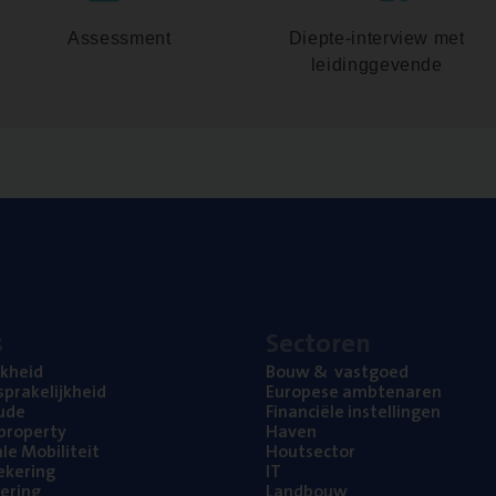
Assessment
Diepte-interview met
leidinggevende
s
Sec­to­ren
jk­heid
Bouw
&
vastgoed
pra­ke­lijk­heid
Euro­pe­se ambtenaren
ude
Finan­ci­ë­le instellingen
l property
Haven
na­le Mobiliteit
Hout­sec­tor
e­ke­ring
IT
e­ring
Land­bouw