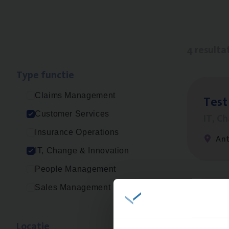
4 resulta
Type func­tie
Claims Management
Test
Customer Services
IT, C
Insurance Operations
An
IT, Change & Innovation
People Management
Sales Management
IT
Bu
IT, C
Loca­tie