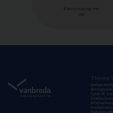
Kennismaking met
HR
The­ma’
Aan­spra­ke­li
Beroeps­aan­s
Cyber
&
fra
Intel­lec­tu­a
Inter­na­ti­o­
Kre­diet­ver­z
Kunst­ver­ze­k