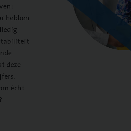
oven:
oor hebben
lledig
tabiliteit
ende
at deze
fers.
 om écht
?