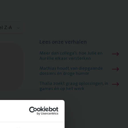
el Z-A
Lees onze verhalen
Meer dan collega’s: hoe Julie en
Aurélie elkaar versterken
Mathias houdt van diepgaande
dossiers én droge humor
Thalia zoekt graag oplossingen, in
games én op het werk