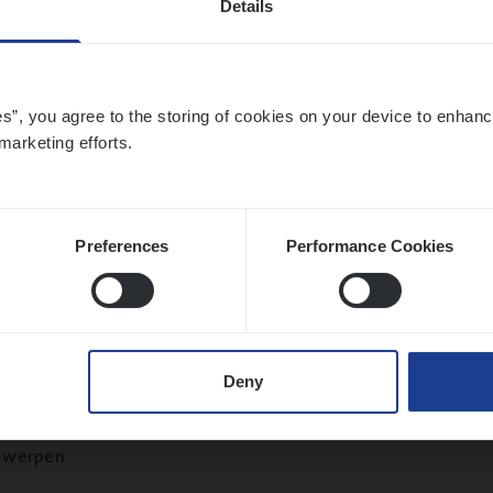
Details
twerpen
es”, you agree to the storing of cookies on your device to enhanc
marketing efforts.
to­mer Care Expert Hospitalisatieverzekeri
mer Services
twerpen
Preferences
Performance Cookies
le)
IT
Pro­ject Manager
Deny
hange & Innovation
twerpen