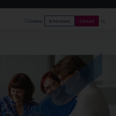
Zoeken
Ik ben klant
Contact
NL