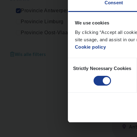
Consent
An
Provincie Antwerpen
Provincie Limburg
We use cookies
By clicking “Accept all cooki
Provincie Oost-Vlaanderen
site usage, and assist in our 
Cus­
Cookie policy
Custo
Wis alle filters
Consent
An
Strictly Necessary Cookies
Selection
(Agi­
IT, C
An