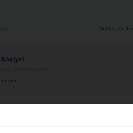
ten
Sorteer op: Tit
 Ana­lyst
hange & Innovation
twerpen
si­ness Analyst
hange & Innovation