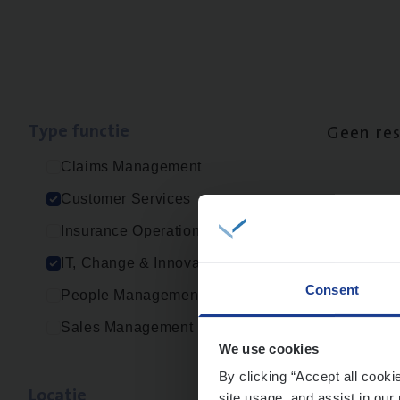
Type func­tie
Geen re
Claims Management
Customer Services
Insurance Operations
IT, Change & Innovation
Consent
People Management
Sales Management
We use cookies
By clicking “Accept all cooki
Loca­tie
site usage, and assist in our 