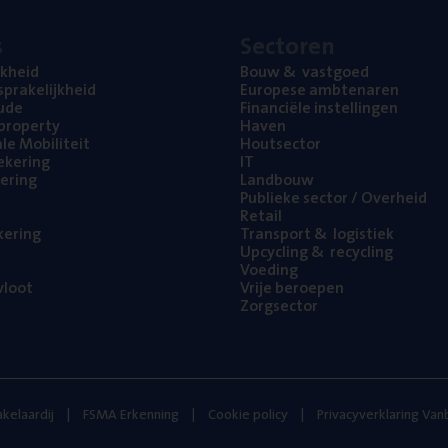
s
Sec­to­ren
jk­heid
Bouw
&
vastgoed
pra­ke­lijk­heid
Euro­pe­se ambtenaren
ude
Finan­ci­ë­le instellingen
l property
Haven
na­le Mobiliteit
Hout­sec­tor
e­ke­ring
IT
e­ring
Land­bouw
Publie­ke sec­tor / Overheid
Retail
ke­ring
Trans­port
&
logistiek
Upcy­cling
&
recycling
Voe­ding
loot
Vrije beroe­pen
Zorg­sec­tor
kelaardij
FSMA Erkenning
Cookie policy
Privacyverklaring Va