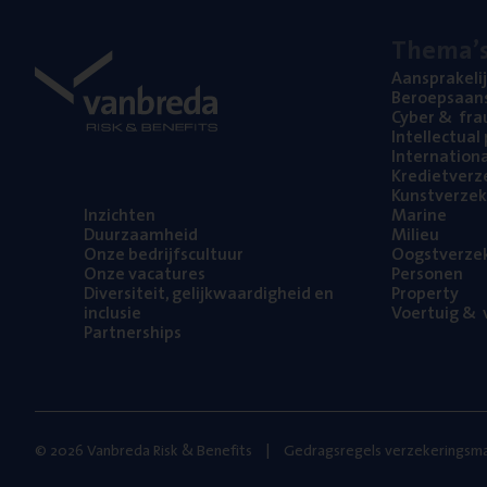
The­ma’
Aan­spra­ke­li
Beroeps­aan­s
Cyber
&
fra
Intel­lec­tu­a
Inter­na­ti­o­
Kre­diet­ver­z
Kunst­ver­ze­k
Inzich­ten
Mari­ne
Duur­zaam­heid
Mili­eu
Onze bedrijfs­cul­tuur
Oogst­ver­ze­
Onze vaca­tu­res
Per­so­nen
Diver­si­teit, gelijk­waar­dig­heid en
Pro­per­ty
inclusie
Voer­tuig
&
v
Part­ner­ships
© 2026 Vanbreda Risk & Benefits
Gedragsregels verzekeringsma