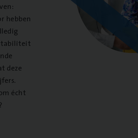
oven:
oor hebben
lledig
tabiliteit
ende
at deze
fers.
 om écht
?