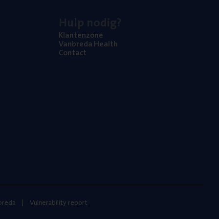
Hulp nodig?
Klan­ten­zo­ne
Van­b­re­da Health
Con­tact
nbreda
Vulnerability report