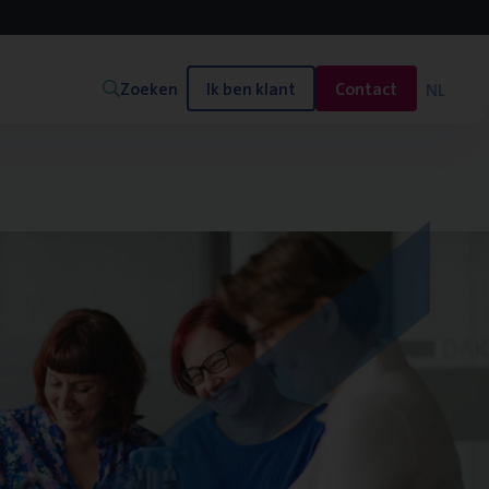
Zoeken
Ik ben klant
Contact
NL