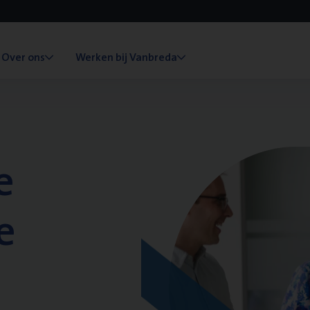
Over ons
Werken bij Vanbreda
e
e