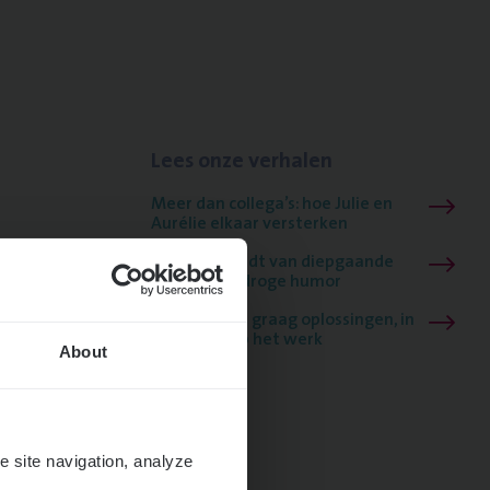
Lees onze verhalen
Meer dan collega’s: hoe Julie en
Aurélie elkaar versterken
Mathias houdt van diepgaande
dossiers én droge humor
Thalia zoekt graag oplossingen, in
games én op het werk
About
e site navigation, analyze