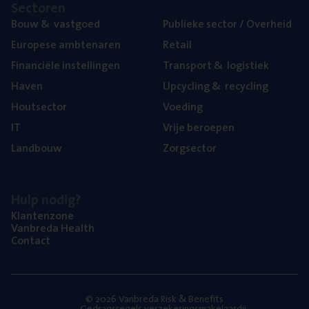
Sec­to­ren
Bouw
&
vastgoed
Publie­ke sec­tor / Overheid
Euro­pe­se ambtenaren
Retail
Finan­ci­ë­le instellingen
Trans­port
&
logistiek
Haven
Upcy­cling
&
recycling
Hout­sec­tor
Voe­ding
IT
Vrije beroe­pen
Land­bouw
Zorg­sec­tor
Hulp nodig?
Klan­ten­zo­ne
Van­b­re­da Health
Con­tact
© 2026 Vanbreda Risk & Benefits
Gedragsregels verzekeringsmakelaardij