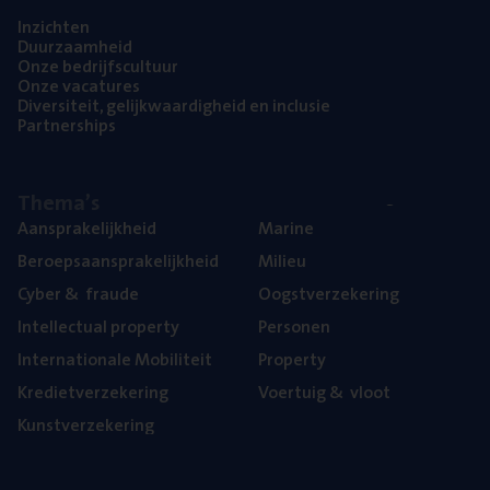
Inzich­ten
Duur­zaam­heid
Onze bedrijfs­cul­tuur
Onze vaca­tu­res
Diver­si­teit, gelijk­waar­dig­heid en inclusie
Part­ner­ships
The­ma’s
Aan­spra­ke­lijk­heid
Mari­ne
Beroeps­aan­spra­ke­lijk­heid
Mili­eu
Cyber
&
fraude
Oogst­ver­ze­ke­ring
Intel­lec­tu­al property
Per­so­nen
Inter­na­ti­o­na­le Mobiliteit
Pro­per­ty
Kre­diet­ver­ze­ke­ring
Voer­tuig
&
vloot
Kunst­ver­ze­ke­ring