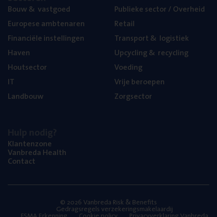
Bouw
&
vastgoed
Publie­ke sec­tor / Overheid
Euro­pe­se ambtenaren
Retail
Finan­ci­ë­le instellingen
Trans­port
&
logistiek
Haven
Upcy­cling
&
recycling
Hout­sec­tor
Voe­ding
IT
Vrije beroe­pen
Land­bouw
Zorg­sec­tor
Hulp nodig?
Klan­ten­zo­ne
Van­b­re­da Health
Con­tact
© 2026 Vanbreda Risk & Benefits
Gedragsregels verzekeringsmakelaardij
FSMA Erkenning
Cookie policy
Privacyverklaring Vanbreda