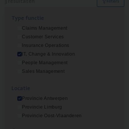
3 resultaten
Filters
Type func­tie
(Agi­le)
IT
Pro­ject Manager
Claims Management
IT, Change & Innovation
Customer Services
Antwerpen
Insurance Operations
IT, Change & Innovation
People Management
IT
Busi­ness Analyst
Sales Management
IT, Change & Innovation
Loca­tie
Antwerpen
Provincie Antwerpen
Provincie Limburg
Test Ana­lyst
Provincie Oost-Vlaanderen
IT, Change & Innovation