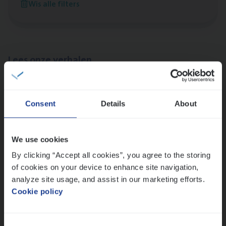
Wis alle filters
Antwerpen
Lees onze verhalen
Meer dan collega’s: hoe Julie en Aurélie elkaar
versterken
Consent
Details
About
Mathias houdt van diepgaande dossiers én droge
humor
Thalia zoekt graag oplossingen, in games én op het
We use cookies
werk
By clicking “Accept all cookies”, you agree to the storing
of cookies on your device to enhance site navigation,
analyze site usage, and assist in our marketing efforts.
Ons sollicitatieproces
Cookie policy