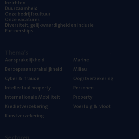
Inzich­ten
Duur­zaam­heid
Onze bedrijfs­cul­tuur
Onze vaca­tu­res
Diver­si­teit, gelijk­waar­dig­heid en inclusie
Part­ner­ships
The­ma’s
Aan­spra­ke­lijk­heid
Mari­ne
Beroeps­aan­spra­ke­lijk­heid
Mili­eu
Cyber
&
fraude
Oogst­ver­ze­ke­ring
Intel­lec­tu­al property
Per­so­nen
Inter­na­ti­o­na­le Mobiliteit
Pro­per­ty
Kre­diet­ver­ze­ke­ring
Voer­tuig
&
vloot
Kunst­ver­ze­ke­ring
Sec­to­ren