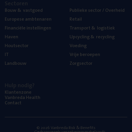
Sec­to­ren
Bouw
&
vastgoed
Publie­ke sec­tor / Overheid
Euro­pe­se ambtenaren
Retail
Finan­ci­ë­le instellingen
Trans­port
&
logistiek
Haven
Upcy­cling
&
recycling
Hout­sec­tor
Voe­ding
IT
Vrije beroe­pen
Land­bouw
Zorg­sec­tor
Hulp nodig?
Klan­ten­zo­ne
Van­b­re­da Health
Con­tact
© 2026 Vanbreda Risk & Benefits
Gedragsregels verzekeringsmakelaardij