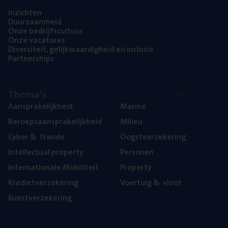
Inzich­ten
Duur­zaam­heid
Onze bedrijfs­cul­tuur
Onze vaca­tu­res
Diver­si­teit, gelijk­waar­dig­heid en inclusie
Part­ner­ships
The­ma’s
Aan­spra­ke­lijk­heid
Mari­ne
Beroeps­aan­spra­ke­lijk­heid
Mili­eu
Cyber
&
fraude
Oogst­ver­ze­ke­ring
Intel­lec­tu­al property
Per­so­nen
Inter­na­ti­o­na­le Mobiliteit
Pro­per­ty
Kre­diet­ver­ze­ke­ring
Voer­tuig
&
vloot
Kunst­ver­ze­ke­ring