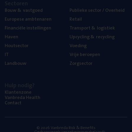
Sec­to­ren
Bouw
&
vastgoed
Publie­ke sec­tor / Overheid
Euro­pe­se ambtenaren
Retail
Finan­ci­ë­le instellingen
Trans­port
&
logistiek
Haven
Upcy­cling
&
recycling
Hout­sec­tor
Voe­ding
IT
Vrije beroe­pen
Land­bouw
Zorg­sec­tor
Hulp nodig?
Klan­ten­zo­ne
Van­b­re­da Health
Con­tact
© 2026 Vanbreda Risk & Benefits
Gedragsregels verzekeringsmakelaardij