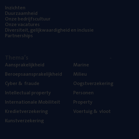
Inzich­ten
Duur­zaam­heid
Onze bedrijfs­cul­tuur
Onze vaca­tu­res
Diver­si­teit, gelijk­waar­dig­heid en inclusie
Part­ner­ships
The­ma’s
Aan­spra­ke­lijk­heid
Mari­ne
Beroeps­aan­spra­ke­lijk­heid
Mili­eu
Cyber
&
fraude
Oogst­ver­ze­ke­ring
Intel­lec­tu­al property
Per­so­nen
Inter­na­ti­o­na­le Mobiliteit
Pro­per­ty
Kre­diet­ver­ze­ke­ring
Voer­tuig
&
vloot
Kunst­ver­ze­ke­ring