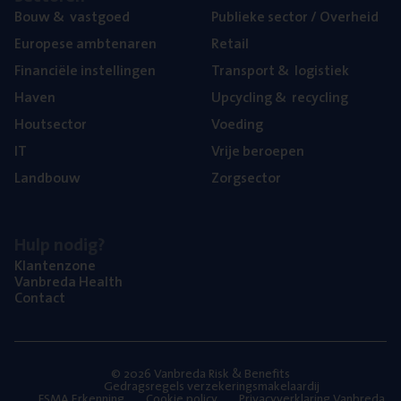
Bouw
&
vastgoed
Publie­ke sec­tor / Overheid
Euro­pe­se ambtenaren
Retail
Finan­ci­ë­le instellingen
Trans­port
&
logistiek
Haven
Upcy­cling
&
recycling
Hout­sec­tor
Voe­ding
IT
Vrije beroe­pen
Land­bouw
Zorg­sec­tor
Hulp nodig?
Klan­ten­zo­ne
Van­b­re­da Health
Con­tact
© 2026 Vanbreda Risk & Benefits
Gedragsregels verzekeringsmakelaardij
FSMA Erkenning
Cookie policy
Privacyverklaring Vanbreda