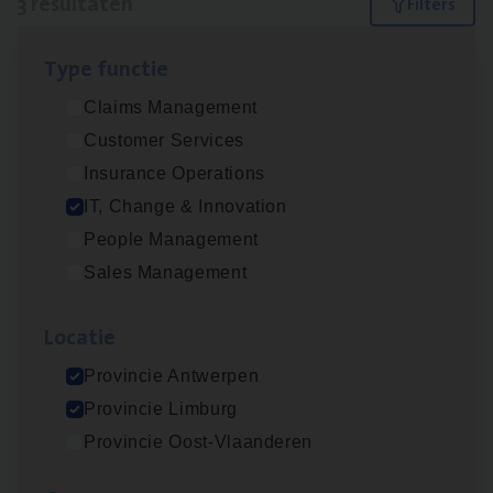
3 resultaten
Filters
Type func­tie
Test Ana­lyst
Claims Management
IT, Change & Innovation
Customer Services
Antwerpen
Insurance Operations
IT, Change & Innovation
People Management
(Agi­le)
IT
Pro­ject Manager
Sales Management
IT, Change & Innovation
Loca­tie
Antwerpen
Provincie Antwerpen
Provincie Limburg
IT
Busi­ness Analyst
Provincie Oost-Vlaanderen
IT, Change & Innovation