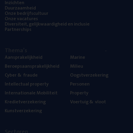
Inzich­ten
Duur­zaam­heid
Onze bedrijfs­cul­tuur
Onze vaca­tu­res
Diver­si­teit, gelijk­waar­dig­heid en inclusie
Part­ner­ships
The­ma’s
Aan­spra­ke­lijk­heid
Mari­ne
Beroeps­aan­spra­ke­lijk­heid
Mili­eu
Cyber
&
fraude
Oogst­ver­ze­ke­ring
Intel­lec­tu­al property
Per­so­nen
Inter­na­ti­o­na­le Mobiliteit
Pro­per­ty
Kre­diet­ver­ze­ke­ring
Voer­tuig
&
vloot
Kunst­ver­ze­ke­ring
Sec­to­ren