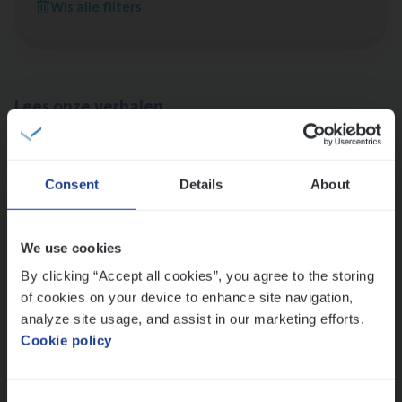
Wis alle filters
Antwerpen
Lees onze verhalen
Meer dan collega’s: hoe Julie en Aurélie elkaar
versterken
Consent
Details
About
Mathias houdt van diepgaande dossiers én droge
humor
Thalia zoekt graag oplossingen, in games én op het
We use cookies
werk
By clicking “Accept all cookies”, you agree to the storing
of cookies on your device to enhance site navigation,
analyze site usage, and assist in our marketing efforts.
Ons sollicitatieproces
Cookie policy