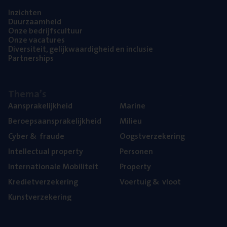
Inzich­ten
Duur­zaam­heid
Onze bedrijfs­cul­tuur
Onze vaca­tu­res
Diver­si­teit, gelijk­waar­dig­heid en inclusie
Part­ner­ships
The­ma’s
Aan­spra­ke­lijk­heid
Mari­ne
Beroeps­aan­spra­ke­lijk­heid
Mili­eu
Cyber
&
fraude
Oogst­ver­ze­ke­ring
Intel­lec­tu­al property
Per­so­nen
Inter­na­ti­o­na­le Mobiliteit
Pro­per­ty
Kre­diet­ver­ze­ke­ring
Voer­tuig
&
vloot
Kunst­ver­ze­ke­ring