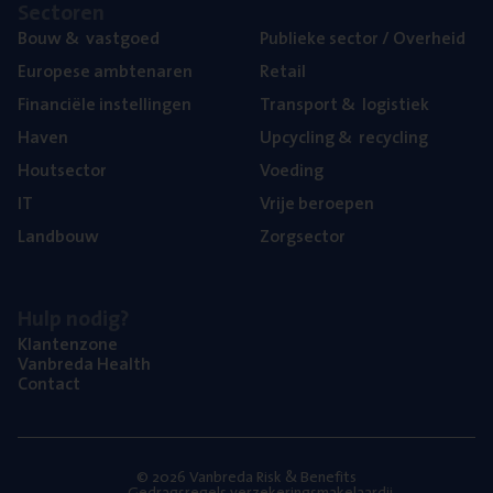
Sec­to­ren
Bouw
&
vastgoed
Publie­ke sec­tor / Overheid
Euro­pe­se ambtenaren
Retail
Finan­ci­ë­le instellingen
Trans­port
&
logistiek
Haven
Upcy­cling
&
recycling
Hout­sec­tor
Voe­ding
IT
Vrije beroe­pen
Land­bouw
Zorg­sec­tor
Hulp nodig?
Klan­ten­zo­ne
Van­b­re­da Health
Con­tact
© 2026 Vanbreda Risk & Benefits
Gedragsregels verzekeringsmakelaardij