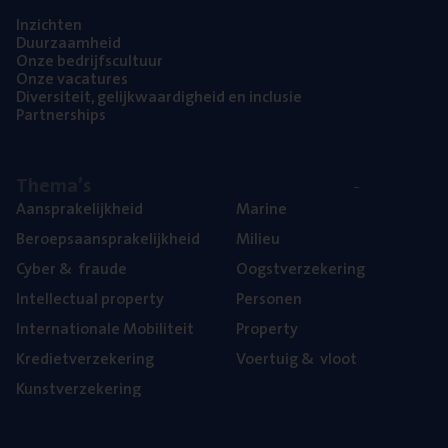
Inzich­ten
Duur­zaam­heid
Onze bedrijfs­cul­tuur
Onze vaca­tu­res
Diver­si­teit, gelijk­waar­dig­heid en inclusie
Part­ner­ships
The­ma’s
Aan­spra­ke­lijk­heid
Mari­ne
Beroeps­aan­spra­ke­lijk­heid
Mili­eu
Cyber
&
fraude
Oogst­ver­ze­ke­ring
Intel­lec­tu­al property
Per­so­nen
Inter­na­ti­o­na­le Mobiliteit
Pro­per­ty
Kre­diet­ver­ze­ke­ring
Voer­tuig
&
vloot
Kunst­ver­ze­ke­ring