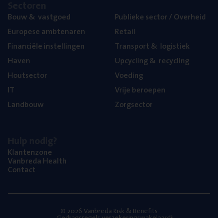
Sec­to­ren
Bouw
&
vastgoed
Publie­ke sec­tor / Overheid
Euro­pe­se ambtenaren
Retail
Finan­ci­ë­le instellingen
Trans­port
&
logistiek
Haven
Upcy­cling
&
recycling
Hout­sec­tor
Voe­ding
IT
Vrije beroe­pen
Land­bouw
Zorg­sec­tor
Hulp nodig?
Klan­ten­zo­ne
Van­b­re­da Health
Con­tact
© 2026 Vanbreda Risk & Benefits
Gedragsregels verzekeringsmakelaardij