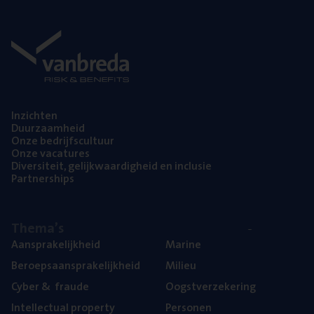
Inzich­ten
Duur­zaam­heid
Onze bedrijfs­cul­tuur
Onze vaca­tu­res
Diver­si­teit, gelijk­waar­dig­heid en inclusie
Part­ner­ships
The­ma’s
Aan­spra­ke­lijk­heid
Mari­ne
Beroeps­aan­spra­ke­lijk­heid
Mili­eu
Cyber
&
fraude
Oogst­ver­ze­ke­ring
Intel­lec­tu­al property
Per­so­nen