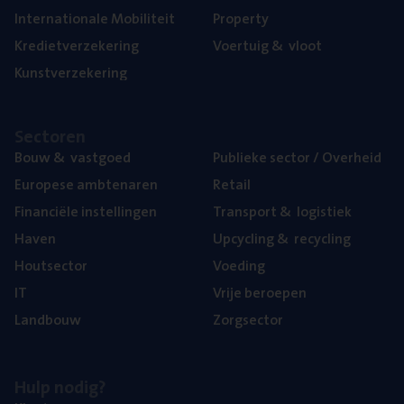
Inter­na­ti­o­na­le Mobiliteit
Pro­per­ty
Kre­diet­ver­ze­ke­ring
Voer­tuig
&
vloot
Kunst­ver­ze­ke­ring
Sec­to­ren
Bouw
&
vastgoed
Publie­ke sec­tor / Overheid
Euro­pe­se ambtenaren
Retail
Finan­ci­ë­le instellingen
Trans­port
&
logistiek
Haven
Upcy­cling
&
recycling
Hout­sec­tor
Voe­ding
IT
Vrije beroe­pen
Land­bouw
Zorg­sec­tor
Hulp nodig?