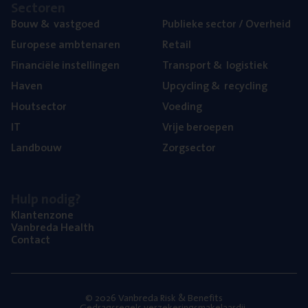
Sec­to­ren
Bouw
&
vastgoed
Publie­ke sec­tor / Overheid
Euro­pe­se ambtenaren
Retail
Finan­ci­ë­le instellingen
Trans­port
&
logistiek
Haven
Upcy­cling
&
recycling
Hout­sec­tor
Voe­ding
IT
Vrije beroe­pen
Land­bouw
Zorg­sec­tor
Hulp nodig?
Klan­ten­zo­ne
Van­b­re­da Health
Con­tact
© 2026 Vanbreda Risk & Benefits
Gedragsregels verzekeringsmakelaardij