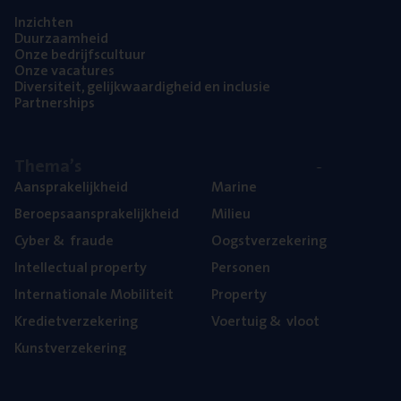
Inzich­ten
Duur­zaam­heid
Onze bedrijfs­cul­tuur
Onze vaca­tu­res
Diver­si­teit, gelijk­waar­dig­heid en inclusie
Part­ner­ships
The­ma’s
Aan­spra­ke­lijk­heid
Mari­ne
Beroeps­aan­spra­ke­lijk­heid
Mili­eu
Cyber
&
fraude
Oogst­ver­ze­ke­ring
Intel­lec­tu­al property
Per­so­nen
Inter­na­ti­o­na­le Mobiliteit
Pro­per­ty
Kre­diet­ver­ze­ke­ring
Voer­tuig
&
vloot
Kunst­ver­ze­ke­ring