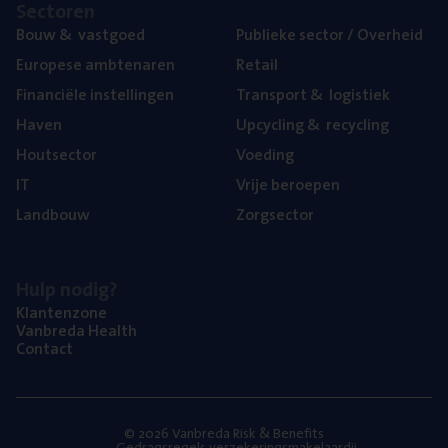
Sec­to­ren
Bouw
&
vastgoed
Publie­ke sec­tor / Overheid
Euro­pe­se ambtenaren
Retail
Finan­ci­ë­le instellingen
Trans­port
&
logistiek
Haven
Upcy­cling
&
recycling
Hout­sec­tor
Voe­ding
IT
Vrije beroe­pen
Land­bouw
Zorg­sec­tor
Hulp nodig?
Klan­ten­zo­ne
Van­b­re­da Health
Con­tact
© 2026 Vanbreda Risk & Benefits
Gedragsregels verzekeringsmakelaardij