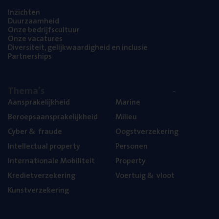
Inzich­ten
Duur­zaam­heid
Onze bedrijfs­cul­tuur
Onze vaca­tu­res
Diver­si­teit, gelijk­waar­dig­heid en inclusie
Part­ner­ships
The­ma’s
Aan­spra­ke­lijk­heid
Mari­ne
Beroeps­aan­spra­ke­lijk­heid
Mili­eu
Cyber
&
fraude
Oogst­ver­ze­ke­ring
Intel­lec­tu­al property
Per­so­nen
Inter­na­ti­o­na­le Mobiliteit
Pro­per­ty
Kre­diet­ver­ze­ke­ring
Voer­tuig
&
vloot
Kunst­ver­ze­ke­ring