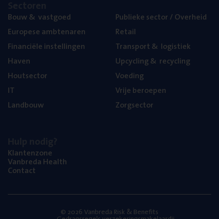
Sec­to­ren
Bouw
&
vastgoed
Publie­ke sec­tor / Overheid
Euro­pe­se ambtenaren
Retail
Finan­ci­ë­le instellingen
Trans­port
&
logistiek
Haven
Upcy­cling
&
recycling
Hout­sec­tor
Voe­ding
IT
Vrije beroe­pen
Land­bouw
Zorg­sec­tor
Hulp nodig?
Klan­ten­zo­ne
Van­b­re­da Health
Con­tact
© 2026 Vanbreda Risk & Benefits
Gedragsregels verzekeringsmakelaardij