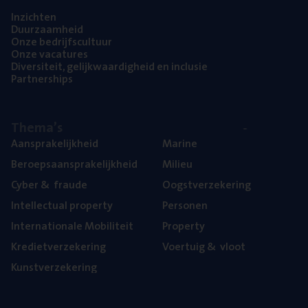
Inzich­ten
Duur­zaam­heid
Onze bedrijfs­cul­tuur
Onze vaca­tu­res
Diver­si­teit, gelijk­waar­dig­heid en inclusie
Part­ner­ships
The­ma’s
Aan­spra­ke­lijk­heid
Mari­ne
Beroeps­aan­spra­ke­lijk­heid
Mili­eu
Cyber
&
fraude
Oogst­ver­ze­ke­ring
Intel­lec­tu­al property
Per­so­nen
Inter­na­ti­o­na­le Mobiliteit
Pro­per­ty
Kre­diet­ver­ze­ke­ring
Voer­tuig
&
vloot
Kunst­ver­ze­ke­ring