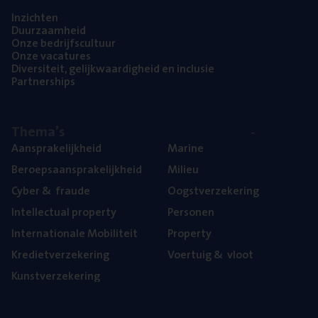
Inzich­ten
Duur­zaam­heid
Onze bedrijfs­cul­tuur
Onze vaca­tu­res
Diver­si­teit, gelijk­waar­dig­heid en inclusie
Part­ner­ships
The­ma’s
Aan­spra­ke­lijk­heid
Mari­ne
Beroeps­aan­spra­ke­lijk­heid
Mili­eu
Cyber
&
fraude
Oogst­ver­ze­ke­ring
Intel­lec­tu­al property
Per­so­nen
Inter­na­ti­o­na­le Mobiliteit
Pro­per­ty
Kre­diet­ver­ze­ke­ring
Voer­tuig
&
vloot
Kunst­ver­ze­ke­ring