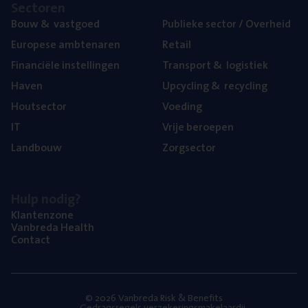
Sec­to­ren
Bouw
&
vastgoed
Publie­ke sec­tor / Overheid
Euro­pe­se ambtenaren
Retail
Finan­ci­ë­le instellingen
Trans­port
&
logistiek
Haven
Upcy­cling
&
recycling
Hout­sec­tor
Voe­ding
IT
Vrije beroe­pen
Land­bouw
Zorg­sec­tor
Hulp nodig?
Klan­ten­zo­ne
Van­b­re­da Health
Con­tact
© 2026 Vanbreda Risk & Benefits
Gedragsregels verzekeringsmakelaardij