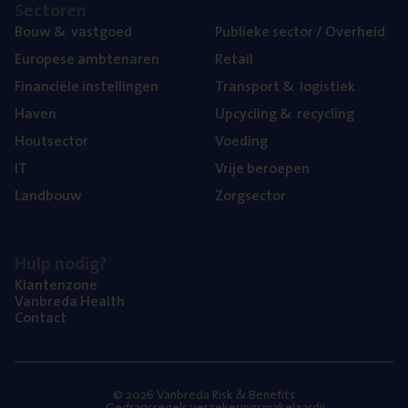
Sec­to­ren
Bouw
&
vastgoed
Publie­ke sec­tor / Overheid
Euro­pe­se ambtenaren
Retail
Finan­ci­ë­le instellingen
Trans­port
&
logistiek
Haven
Upcy­cling
&
recycling
Hout­sec­tor
Voe­ding
IT
Vrije beroe­pen
Land­bouw
Zorg­sec­tor
Hulp nodig?
Klan­ten­zo­ne
Van­b­re­da Health
Con­tact
© 2026 Vanbreda Risk & Benefits
Gedragsregels verzekeringsmakelaardij