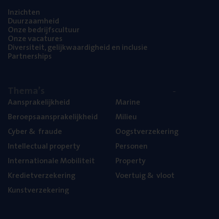
Inzich­ten
Duur­zaam­heid
Onze bedrijfs­cul­tuur
Onze vaca­tu­res
Diver­si­teit, gelijk­waar­dig­heid en inclusie
Part­ner­ships
The­ma’s
Aan­spra­ke­lijk­heid
Mari­ne
Beroeps­aan­spra­ke­lijk­heid
Mili­eu
Cyber
&
fraude
Oogst­ver­ze­ke­ring
Intel­lec­tu­al property
Per­so­nen
Inter­na­ti­o­na­le Mobiliteit
Pro­per­ty
Kre­diet­ver­ze­ke­ring
Voer­tuig
&
vloot
Kunst­ver­ze­ke­ring