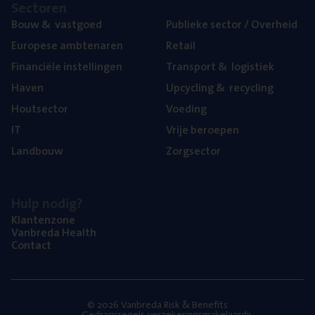
Sec­to­ren
Bouw
&
vastgoed
Publie­ke sec­tor / Overheid
Euro­pe­se ambtenaren
Retail
Finan­ci­ë­le instellingen
Trans­port
&
logistiek
Haven
Upcy­cling
&
recycling
Hout­sec­tor
Voe­ding
IT
Vrije beroe­pen
Land­bouw
Zorg­sec­tor
Hulp nodig?
Klan­ten­zo­ne
Van­b­re­da Health
Con­tact
© 2026 Vanbreda Risk & Benefits
Gedragsregels verzekeringsmakelaardij