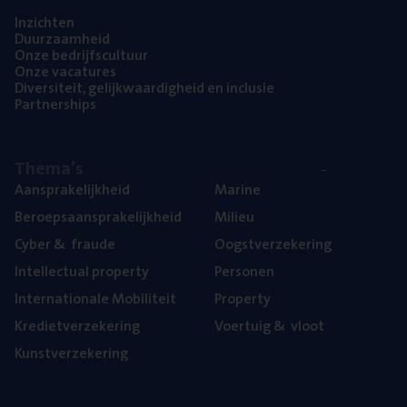
Inzich­ten
Duur­zaam­heid
Onze bedrijfs­cul­tuur
Onze vaca­tu­res
Diver­si­teit, gelijk­waar­dig­heid en inclusie
Part­ner­ships
The­ma’s
Aan­spra­ke­lijk­heid
Mari­ne
Beroeps­aan­spra­ke­lijk­heid
Mili­eu
Cyber
&
fraude
Oogst­ver­ze­ke­ring
Intel­lec­tu­al property
Per­so­nen
Inter­na­ti­o­na­le Mobiliteit
Pro­per­ty
Kre­diet­ver­ze­ke­ring
Voer­tuig
&
vloot
Kunst­ver­ze­ke­ring