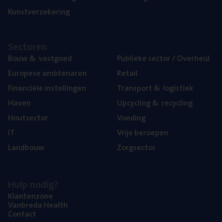
Kunst­ver­ze­ke­ring
Sec­to­ren
Bouw
&
vastgoed
Publie­ke sec­tor / Overheid
Euro­pe­se ambtenaren
Retail
Finan­ci­ë­le instellingen
Trans­port
&
logistiek
Haven
Upcy­cling
&
recycling
Hout­sec­tor
Voe­ding
IT
Vrije beroe­pen
Land­bouw
Zorg­sec­tor
Hulp nodig?
Klan­ten­zo­ne
Van­b­re­da Health
Con­tact