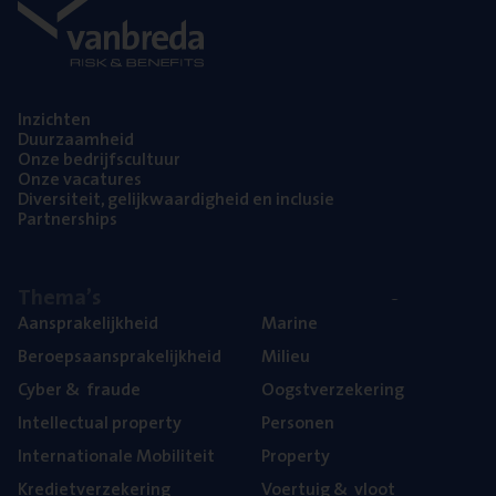
Inzich­ten
Duur­zaam­heid
Onze bedrijfs­cul­tuur
Onze vaca­tu­res
Diver­si­teit, gelijk­waar­dig­heid en inclusie
Part­ner­ships
The­ma’s
Aan­spra­ke­lijk­heid
Mari­ne
Beroeps­aan­spra­ke­lijk­heid
Mili­eu
Cyber
&
fraude
Oogst­ver­ze­ke­ring
Intel­lec­tu­al property
Per­so­nen
Inter­na­ti­o­na­le Mobiliteit
Pro­per­ty
Kre­diet­ver­ze­ke­ring
Voer­tuig
&
vloot