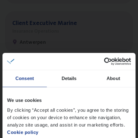
Client Exe­cu­ti­ve Marine
Insurance Operations
Antwerpen
Dos­sier­be­heer­der Pro­per­ty verzekeringen
Consent
Details
About
Insurance Operations
Antwerpen en Hasselt
We use cookies
By clicking “Accept all cookies”, you agree to the storing
of cookies on your device to enhance site navigation,
Dos­sier­be­heer­der Onder­ne­min­gen Van­b­
analyze site usage, and assist in our marketing efforts.
re­da Huys­mans — Mechelen
Cookie policy