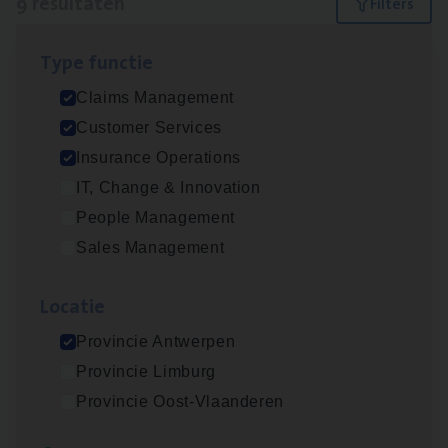
9 resultaten
Filters
Type func­tie
Dos­sier­be­heer­der ver­ze­ke­rin­gen — Soci­al
Claims Management
Pro­fit en Public
Customer Services
Insurance Operations
Insurance Operations
Antwerpen
IT, Change & Innovation
People Management
Sales Management
Claims­hand­ler Fleet
&
Bike
Claims Management
Loca­tie
Antwerpen
Provincie Antwerpen
Provincie Limburg
Provincie Oost-Vlaanderen
Advisor/​Configuratie ana­lyst Part­ner in