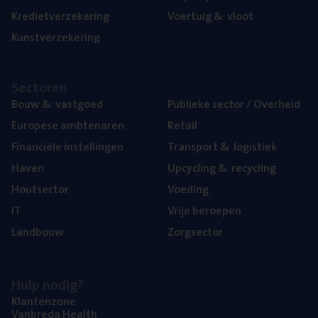
Kre­diet­ver­ze­ke­ring
Voer­tuig
&
vloot
Kunst­ver­ze­ke­ring
Sec­to­ren
Bouw
&
vastgoed
Publie­ke sec­tor / Overheid
Euro­pe­se ambtenaren
Retail
Finan­ci­ë­le instellingen
Trans­port
&
logistiek
Haven
Upcy­cling
&
recycling
Hout­sec­tor
Voe­ding
IT
Vrije beroe­pen
Land­bouw
Zorg­sec­tor
Hulp nodig?
Klan­ten­zo­ne
Van­b­re­da Health