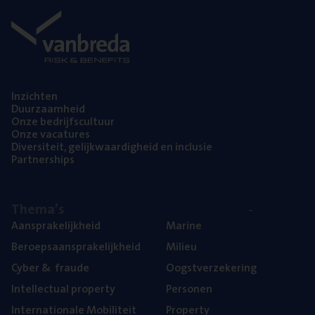
Inzich­ten
Duur­zaam­heid
Onze bedrijfs­cul­tuur
Onze vaca­tu­res
Diver­si­teit, gelijk­waar­dig­heid en inclusie
Part­ner­ships
The­ma’s
Aan­spra­ke­lijk­heid
Mari­ne
Beroeps­aan­spra­ke­lijk­heid
Mili­eu
Cyber
&
fraude
Oogst­ver­ze­ke­ring
Intel­lec­tu­al property
Per­so­nen
Inter­na­ti­o­na­le Mobiliteit
Pro­per­ty