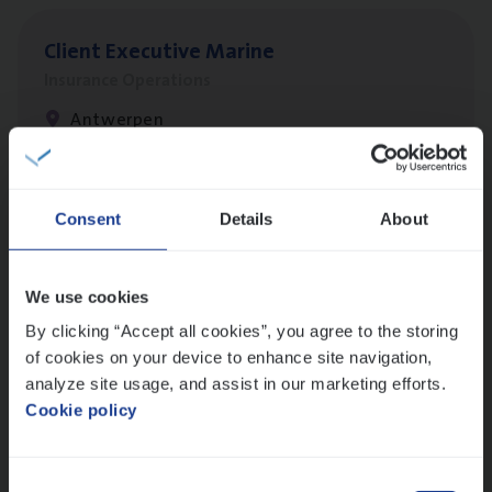
Client Exe­cu­ti­ve Marine
Insurance Operations
Antwerpen
Claims­hand­ler Fleet
&
Bike
Consent
Details
About
Claims Management
Antwerpen
We use cookies
By clicking “Accept all cookies”, you agree to the storing
of cookies on your device to enhance site navigation,
analyze site usage, and assist in our marketing efforts.
Advisor/​Configuratie ana­lyst Part­ner in
Cookie policy
Benefits
Insurance Operations
Consent