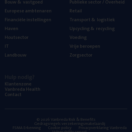
Bouw
&
vastgoed
Publie­ke sec­tor / Overheid
Euro­pe­se ambtenaren
Retail
Finan­ci­ë­le instellingen
Trans­port
&
logistiek
Haven
Upcy­cling
&
recycling
Hout­sec­tor
Voe­ding
IT
Vrije beroe­pen
Land­bouw
Zorg­sec­tor
Hulp nodig?
Klan­ten­zo­ne
Van­b­re­da Health
Con­tact
© 2026 Vanbreda Risk & Benefits
Gedragsregels verzekeringsmakelaardij
FSMA Erkenning
Cookie policy
Privacyverklaring Vanbreda
Vulnerability report