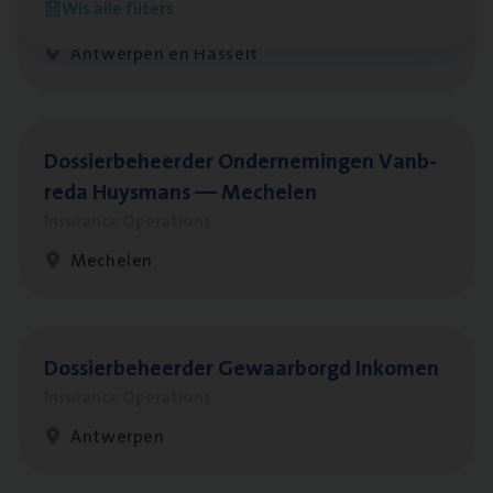
Wis alle filters
Insurance Operations
Antwerpen en Hasselt
Dos­sier­be­heer­der Onder­ne­min­gen Van­b­
re­da Huys­mans — Mechelen
Insurance Operations
Mechelen
Dos­sier­be­heer­der Gewaar­borgd Inkomen
Insurance Operations
Antwerpen