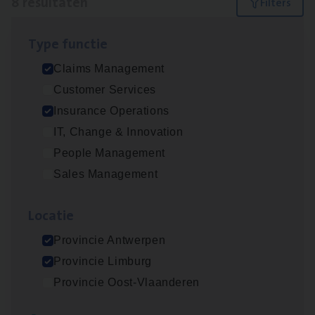
8 resultaten
Filters
Type func­tie
Scha­de Expert Fleet
Claims Management
Claims Management
Customer Services
Antwerpen
Insurance Operations
IT, Change & Innovation
People Management
Dos­sier­be­heer­der ver­ze­ke­rin­gen — Soci­al
Sales Management
Pro­fit en Public
Insurance Operations
Loca­tie
Antwerpen
Provincie Antwerpen
Provincie Limburg
Provincie Oost-Vlaanderen
Dos­sier­be­heer­der Pro­per­ty verzekeringen