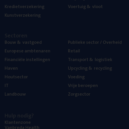
Kre­diet­ver­ze­ke­ring
Voer­tuig
&
vloot
Kunst­ver­ze­ke­ring
Sec­to­ren
Bouw
&
vastgoed
Publie­ke sec­tor / Overheid
Euro­pe­se ambtenaren
Retail
Finan­ci­ë­le instellingen
Trans­port
&
logistiek
Haven
Upcy­cling
&
recycling
Hout­sec­tor
Voe­ding
IT
Vrije beroe­pen
Land­bouw
Zorg­sec­tor
Hulp nodig?
Klan­ten­zo­ne
Van­b­re­da Health