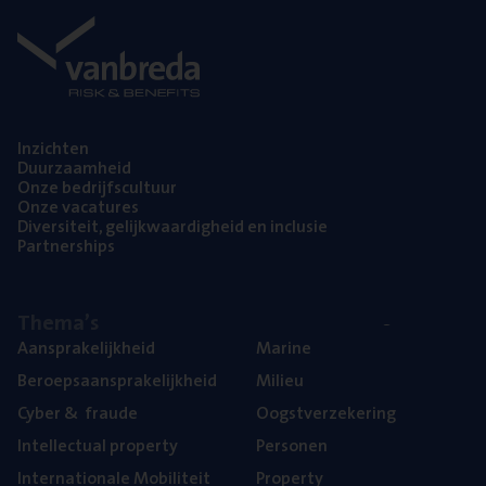
Inzich­ten
Duur­zaam­heid
Onze bedrijfs­cul­tuur
Onze vaca­tu­res
Diver­si­teit, gelijk­waar­dig­heid en inclusie
Part­ner­ships
The­ma’s
Aan­spra­ke­lijk­heid
Mari­ne
Beroeps­aan­spra­ke­lijk­heid
Mili­eu
Cyber
&
fraude
Oogst­ver­ze­ke­ring
Intel­lec­tu­al property
Per­so­nen
Inter­na­ti­o­na­le Mobiliteit
Pro­per­ty