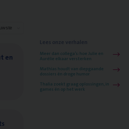
euwste
Lees onze verhalen
Meer dan collega’s: hoe Julie en
it en
Aurélie elkaar versterken
Mathias houdt van diepgaande
dossiers én droge humor
Thalia zoekt graag oplossingen, in
games én op het werk
ts