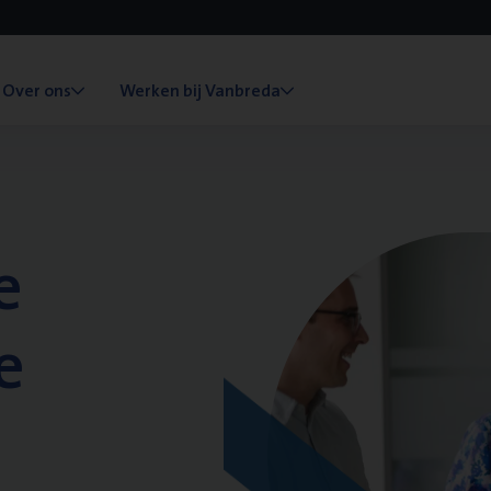
Over ons
Werken bij Vanbreda
e
e