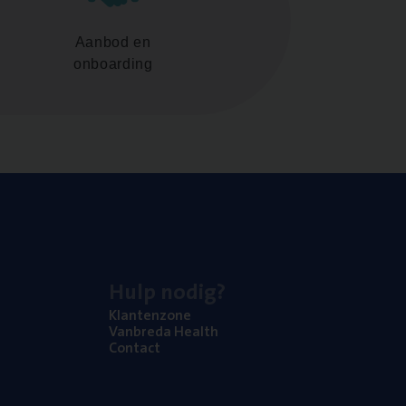
Aanbod en
onboarding
Hulp nodig?
Klan­ten­zo­ne
Van­b­re­da Health
Con­tact