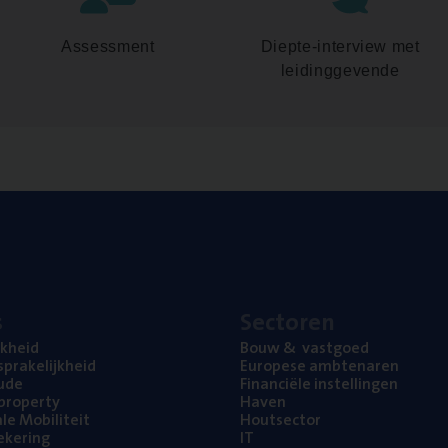
Assessment
Diepte-interview met
leidinggevende
s
Sec­to­ren
jk­heid
Bouw
&
vastgoed
pra­ke­lijk­heid
Euro­pe­se ambtenaren
ude
Finan­ci­ë­le instellingen
l property
Haven
na­le Mobiliteit
Hout­sec­tor
e­ke­ring
IT