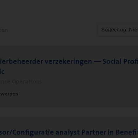
ten
Sorteer op: Ni
ier­be­heer­der ver­ze­ke­rin­gen — Soci­al Pro­f
ic
ance Operations
twerpen
sor/​Configuratie ana­lyst Part­ner in Benefi