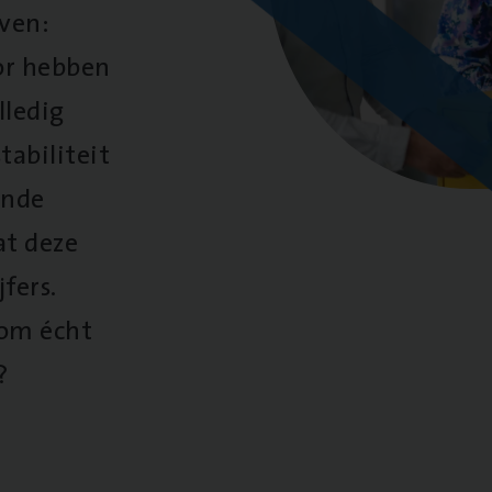
oven:
oor hebben
lledig
tabiliteit
ende
at deze
fers.
 om écht
?