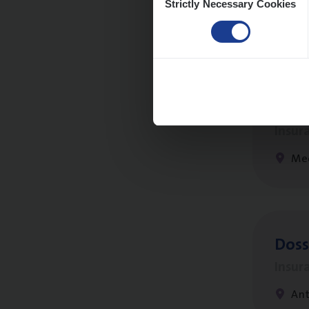
Strictly Necessary Cookies
Selection
Dos­s
man
Insur
Me
Dos­
Insur
An