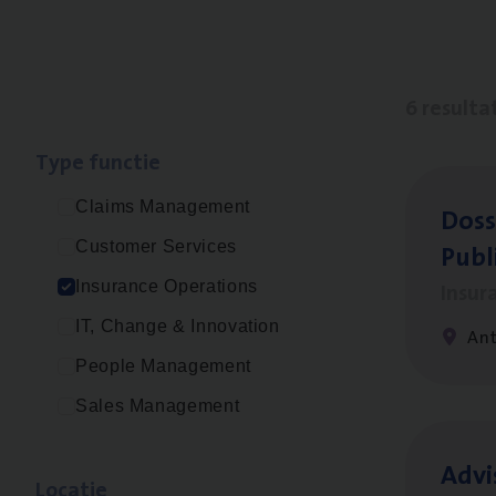
6 resulta
Type func­tie
Claims Management
Dos­s
Publ
Customer Services
Insur
Insurance Operations
IT, Change & Innovation
An
People Management
Sales Management
Advi
Loca­tie