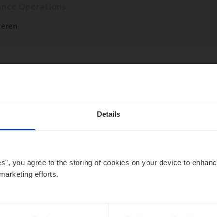
ance Operations
veren
t Exe­cu­ti­ve Marine
ance Operations
Details
twerpen
es”, you agree to the storing of cookies on your device to enhanc
marketing efforts.
ier­be­heer­der Pro­per­ty verzekeringen
ance Operations
werpen en Hasselt