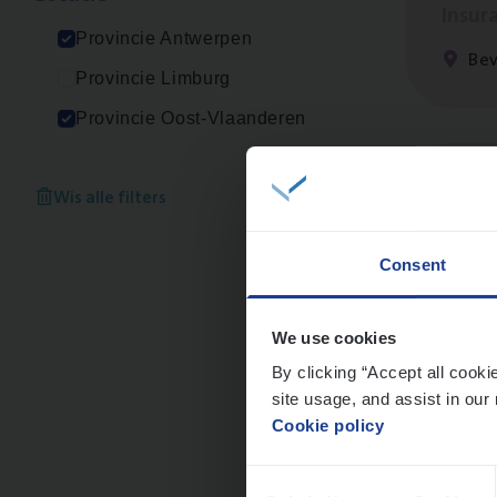
Insur
Provincie Antwerpen
Be
Provincie Limburg
Provincie Oost-Vlaanderen
Clien
Wis alle filters
Insur
Consent
An
We use cookies
By clicking “Accept all cooki
site usage, and assist in our 
Dos­s
Cookie policy
Insur
Consent
Ant