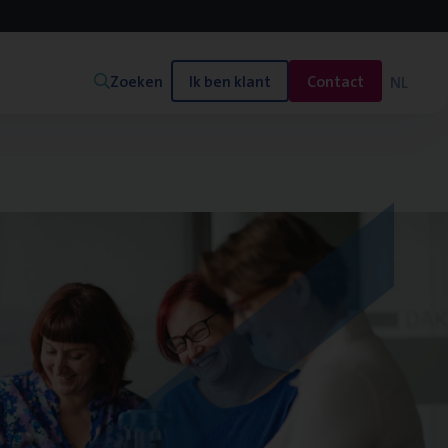
Zoeken
Ik ben klant
Contact
NL