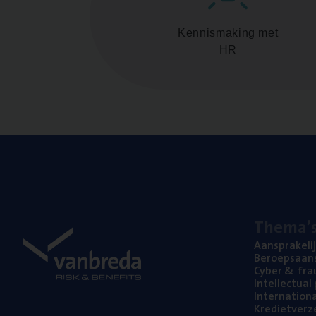
Kennismaking met
HR
The­ma’
Aan­spra­ke­li
Beroeps­aan­s
Cyber
&
fra
Intel­lec­tu­a
Inter­na­ti­o­
Kre­diet­ver­z