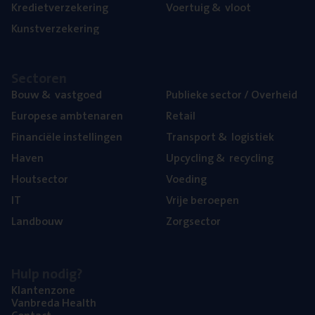
Kre­diet­ver­ze­ke­ring
Voer­tuig
&
vloot
Kunst­ver­ze­ke­ring
Sec­to­ren
Bouw
&
vastgoed
Publie­ke sec­tor / Overheid
Euro­pe­se ambtenaren
Retail
Finan­ci­ë­le instellingen
Trans­port
&
logistiek
Haven
Upcy­cling
&
recycling
Hout­sec­tor
Voe­ding
IT
Vrije beroe­pen
Land­bouw
Zorg­sec­tor
Hulp nodig?
Klan­ten­zo­ne
Van­b­re­da Health