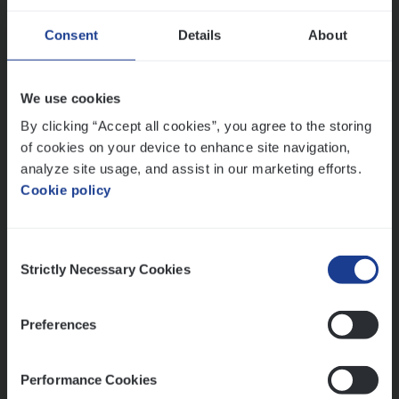
Consent
Details
About
Dos­sier­be­heer­der Gewaar­borgd Inkomen
Insurance Operations
We use cookies
Antwerpen
By clicking “Accept all cookies”, you agree to the storing
of cookies on your device to enhance site navigation,
analyze site usage, and assist in our marketing efforts.
Cookie policy
Lees onze verhalen
Meer dan collega’s: hoe Julie en Aurélie elkaar
Consent
versterken
Strictly Necessary Cookies
Selection
Mathias houdt van diepgaande dossiers én droge
humor
Preferences
Thalia zoekt graag oplossingen, in games én op het
werk
Performance Cookies