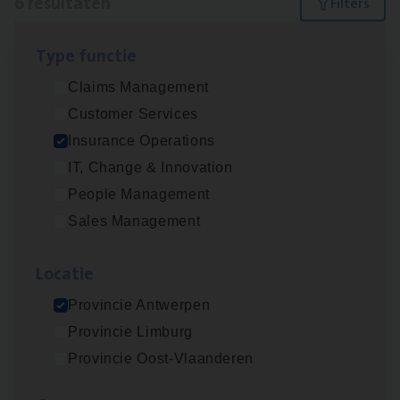
6 resultaten
Filters
Type func­tie
Dos­sier­be­heer­der ver­ze­ke­rin­gen — Soci­al
Claims Management
Pro­fit en Public
Customer Services
Insurance Operations
Insurance Operations
Antwerpen
IT, Change & Innovation
People Management
Sales Management
Advisor/​Configuratie ana­lyst Part­ner in
Benefits
Loca­tie
Insurance Operations
Provincie Antwerpen
Beveren
Provincie Limburg
Provincie Oost-Vlaanderen