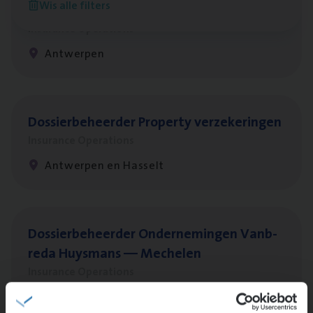
Wis alle filters
Client Exe­cu­ti­ve Marine
Insurance Operations
Antwerpen
Dos­sier­be­heer­der Pro­per­ty verzekeringen
Insurance Operations
Antwerpen en Hasselt
Dos­sier­be­heer­der Onder­ne­min­gen Van­b­
re­da Huys­mans — Mechelen
Insurance Operations
Mechelen