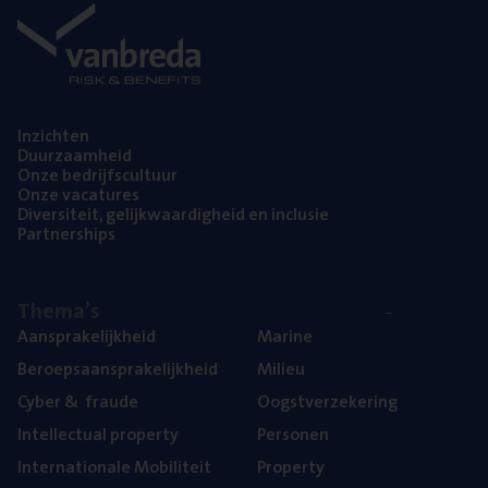
Inzich­ten
Duur­zaam­heid
Onze bedrijfs­cul­tuur
Onze vaca­tu­res
Diver­si­teit, gelijk­waar­dig­heid en inclusie
Part­ner­ships
The­ma’s
Aan­spra­ke­lijk­heid
Mari­ne
Beroeps­aan­spra­ke­lijk­heid
Mili­eu
Cyber
&
fraude
Oogst­ver­ze­ke­ring
Intel­lec­tu­al property
Per­so­nen
Inter­na­ti­o­na­le Mobiliteit
Pro­per­ty