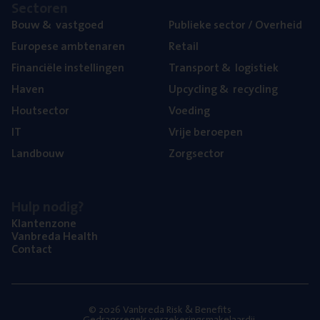
Sec­to­ren
Bouw
&
vastgoed
Publie­ke sec­tor / Overheid
Euro­pe­se ambtenaren
Retail
Finan­ci­ë­le instellingen
Trans­port
&
logistiek
Haven
Upcy­cling
&
recycling
Hout­sec­tor
Voe­ding
IT
Vrije beroe­pen
Land­bouw
Zorg­sec­tor
Hulp nodig?
Klan­ten­zo­ne
Van­b­re­da Health
Con­tact
© 2026 Vanbreda Risk & Benefits
Gedragsregels verzekeringsmakelaardij