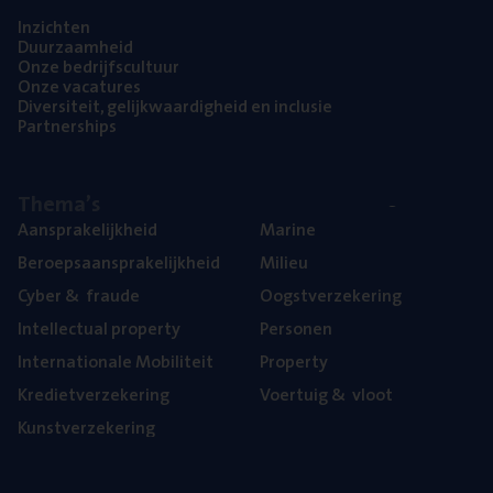
Inzich­ten
Duur­zaam­heid
Onze bedrijfs­cul­tuur
Onze vaca­tu­res
Diver­si­teit, gelijk­waar­dig­heid en inclusie
Part­ner­ships
The­ma’s
Aan­spra­ke­lijk­heid
Mari­ne
Beroeps­aan­spra­ke­lijk­heid
Mili­eu
Cyber
&
fraude
Oogst­ver­ze­ke­ring
Intel­lec­tu­al property
Per­so­nen
Inter­na­ti­o­na­le Mobiliteit
Pro­per­ty
Kre­diet­ver­ze­ke­ring
Voer­tuig
&
vloot
Kunst­ver­ze­ke­ring