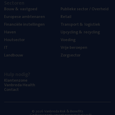
Sec­to­ren
Bouw
&
vastgoed
Publie­ke sec­tor / Overheid
Euro­pe­se ambtenaren
Retail
Finan­ci­ë­le instellingen
Trans­port
&
logistiek
Haven
Upcy­cling
&
recycling
Hout­sec­tor
Voe­ding
IT
Vrije beroe­pen
Land­bouw
Zorg­sec­tor
Hulp nodig?
Klan­ten­zo­ne
Van­b­re­da Health
Con­tact
© 2026 Vanbreda Risk & Benefits
Gedragsregels verzekeringsmakelaardij