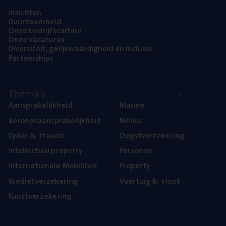
Inzich­ten
Duur­zaam­heid
Onze bedrijfs­cul­tuur
Onze vaca­tu­res
Diver­si­teit, gelijk­waar­dig­heid en inclusie
Part­ner­ships
The­ma’s
Aan­spra­ke­lijk­heid
Mari­ne
Beroeps­aan­spra­ke­lijk­heid
Mili­eu
Cyber
&
fraude
Oogst­ver­ze­ke­ring
Intel­lec­tu­al property
Per­so­nen
Inter­na­ti­o­na­le Mobiliteit
Pro­per­ty
Kre­diet­ver­ze­ke­ring
Voer­tuig
&
vloot
Kunst­ver­ze­ke­ring