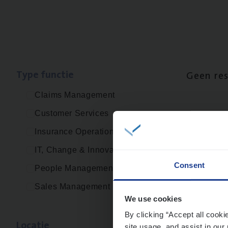
Type func­tie
Geen re
Claims Management
Customer Services
Insurance Operations
IT, Change & Innovation
Consent
People Management
Sales Management
We use cookies
By clicking “Accept all cooki
Loca­tie
site usage, and assist in our 