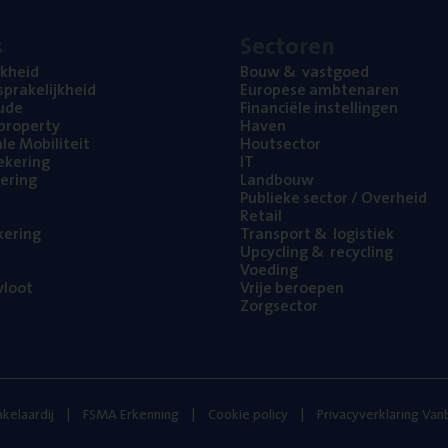
s
Sec­to­ren
jk­heid
Bouw
&
vastgoed
pra­ke­lijk­heid
Euro­pe­se ambtenaren
ude
Finan­ci­ë­le instellingen
l property
Haven
na­le Mobiliteit
Hout­sec­tor
e­ke­ring
IT
e­ring
Land­bouw
Publie­ke sec­tor / Overheid
Retail
ke­ring
Trans­port
&
logistiek
Upcy­cling
&
recycling
Voe­ding
loot
Vrije beroe­pen
Zorg­sec­tor
kelaardij
FSMA Erkenning
Cookie policy
Privacyverklaring Va