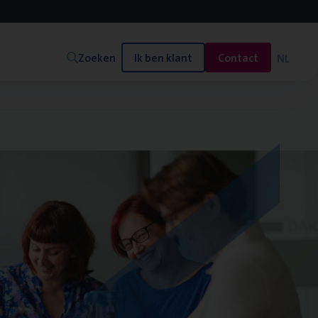
Zoeken
Ik ben klant
Contact
NL