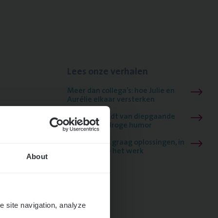
Lees onze verhalen
Meer dan collega’s: hoe Julie en
Aurélie elkaar versterken
Mathias houdt van diepgaande
dossiers én droge humor
Thalia zoekt graag oplossingen, in
games én op het werk
About
e site navigation, analyze