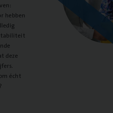
oven:
oor hebben
lledig
tabiliteit
ende
at deze
fers.
 om écht
?