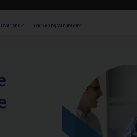
Over ons
Werken bij Vanbreda
e
e