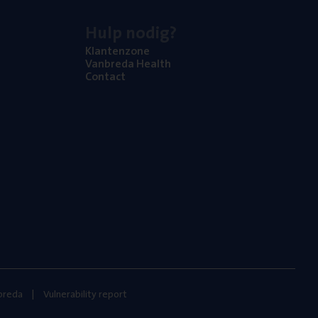
Hulp nodig?
Klan­ten­zo­ne
Van­b­re­da Health
Con­tact
nbreda
Vulnerability report