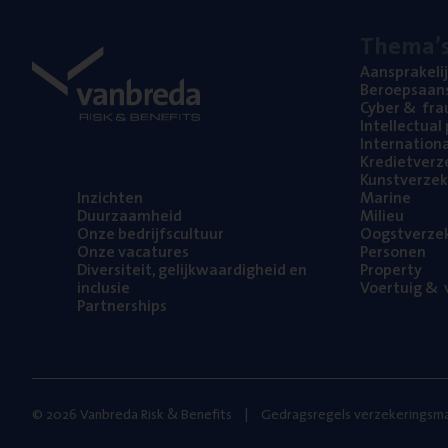
The­ma’
Aan­spra­ke­li
Beroeps­aan­s
Cyber
&
fra
Intel­lec­tu­a
Inter­na­ti­o­
Kre­diet­ver­z
Kunst­ver­ze­k
Inzich­ten
Mari­ne
Duur­zaam­heid
Mili­eu
Onze bedrijfs­cul­tuur
Oogst­ver­ze­
Onze vaca­tu­res
Per­so­nen
Diver­si­teit, gelijk­waar­dig­heid en
Pro­per­ty
inclusie
Voer­tuig
&
v
Part­ner­ships
© 2026 Vanbreda Risk & Benefits
Gedragsregels verzekeringsma