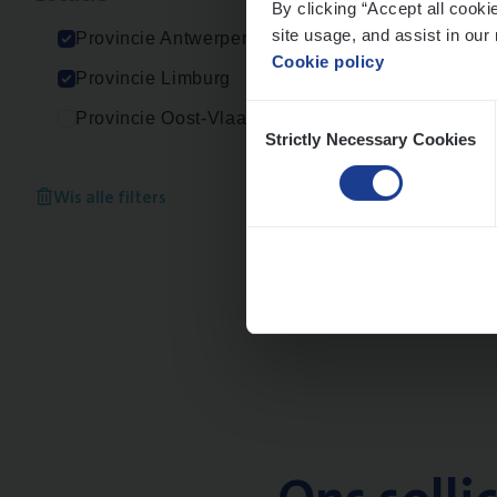
By clicking “Accept all cooki
An
site usage, and assist in our 
Provincie Antwerpen
Cookie policy
Provincie Limburg
Consent
Provincie Oost-Vlaanderen
Strictly Necessary Cookies
Selection
Scha
Clai
Wis alle filters
An