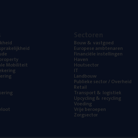
s
Sec­to­ren
jk­heid
Bouw
&
vastgoed
pra­ke­lijk­heid
Euro­pe­se ambtenaren
ude
Finan­ci­ë­le instellingen
l property
Haven
na­le Mobiliteit
Hout­sec­tor
e­ke­ring
IT
e­ring
Land­bouw
Publie­ke sec­tor / Overheid
Retail
ke­ring
Trans­port
&
logistiek
Upcy­cling
&
recycling
Voe­ding
loot
Vrije beroe­pen
Zorg­sec­tor