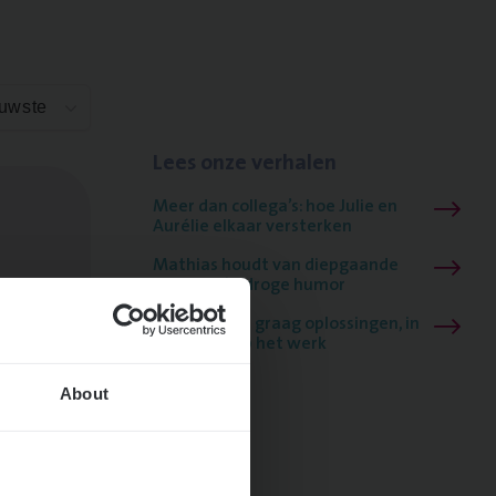
euwste
Lees onze verhalen
Meer dan collega’s: hoe Julie en
Aurélie elkaar versterken
Mathias houdt van diepgaande
dossiers én droge humor
Thalia zoekt graag oplossingen, in
games én op het werk
About
ngen