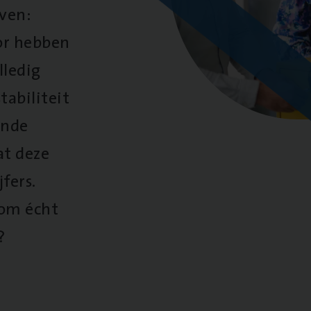
oven:
oor hebben
lledig
tabiliteit
ende
at deze
fers.
 om écht
?