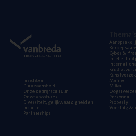
The­ma’
Aan­spra­ke­li
Beroeps­aan­s
Cyber
&
fra
Intel­lec­tu­a
Inter­na­ti­o­
Kre­diet­ver­z
Kunst­ver­ze­k
Inzich­ten
Mari­ne
Duur­zaam­heid
Mili­eu
Onze bedrijfs­cul­tuur
Oogst­ver­ze­
Onze vaca­tu­res
Per­so­nen
Diver­si­teit, gelijk­waar­dig­heid en
Pro­per­ty
inclusie
Voer­tuig
&
v
Part­ner­ships