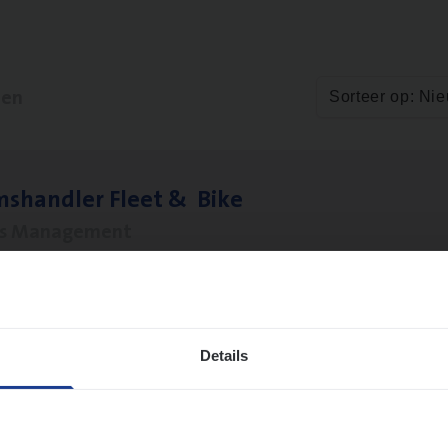
ten
Sorteer op: Ni
ms­hand­ler Fleet
&
Bike
ms Management
twerpen
Details
to­mer Care Expert Hospitalisatieverzekeri
mer Services