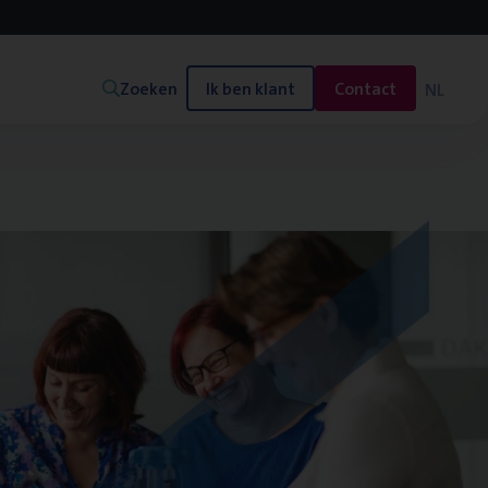
Zoeken
Ik ben klant
Contact
NL