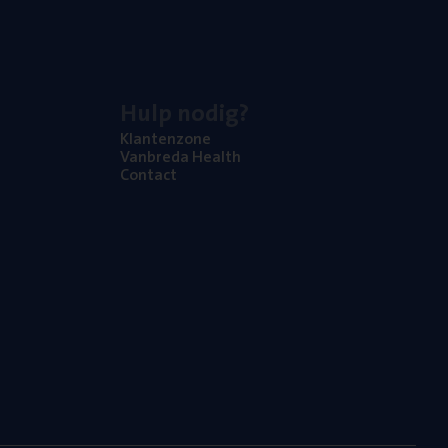
Hulp nodig?
Klan­ten­zo­ne
Van­b­re­da Health
Con­tact