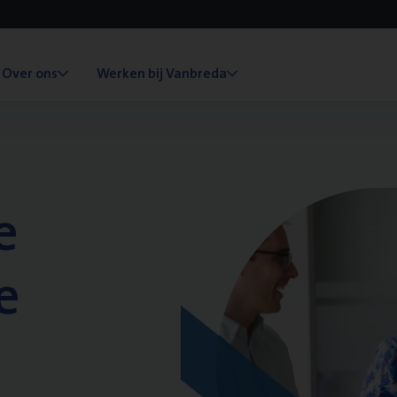
Over ons
Werken bij Vanbreda
e
e