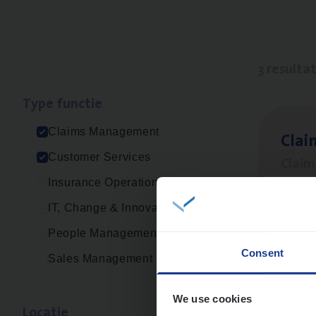
3 resulta
Type func­tie
Claims Management
Clai
Customer Services
Clai
Insurance Operations
An
IT, Change & Innovation
People Management
Consent
Sales Management
Cus­
Custo
We use cookies
Loca­tie