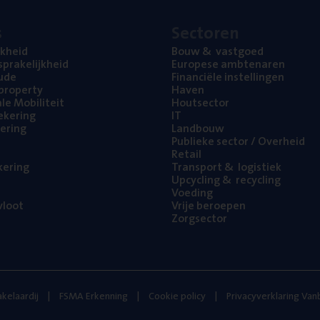
s
Sec­to­ren
jk­heid
Bouw
&
vastgoed
pra­ke­lijk­heid
Euro­pe­se ambtenaren
ude
Finan­ci­ë­le instellingen
l property
Haven
na­le Mobiliteit
Hout­sec­tor
e­ke­ring
IT
e­ring
Land­bouw
Publie­ke sec­tor / Overheid
Retail
ke­ring
Trans­port
&
logistiek
Upcy­cling
&
recycling
Voe­ding
loot
Vrije beroe­pen
Zorg­sec­tor
kelaardij
FSMA Erkenning
Cookie policy
Privacyverklaring Va