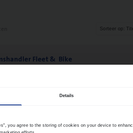
ten
Sorteer op: Tit
ms­hand­ler Fleet
&
Bike
ms Management
twerpen
Details
­de Expert Fleet
ms Management
es”, you agree to the storing of cookies on your device to enhanc
marketing efforts.