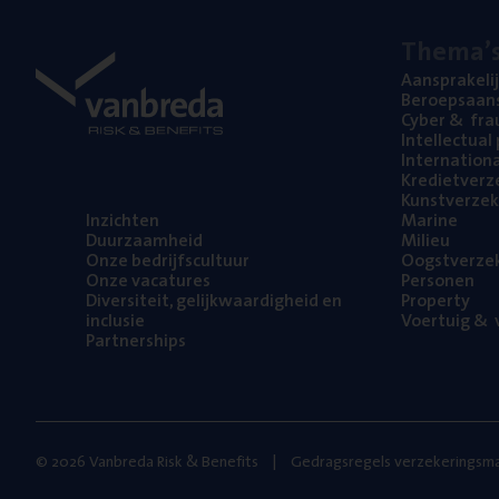
The­ma’
Aan­spra­ke­li
Beroeps­aan­s
Cyber
&
fra
Intel­lec­tu­a
Inter­na­ti­o­
Kre­diet­ver­z
Kunst­ver­ze­k
Inzich­ten
Mari­ne
Duur­zaam­heid
Mili­eu
Onze bedrijfs­cul­tuur
Oogst­ver­ze­
Onze vaca­tu­res
Per­so­nen
Diver­si­teit, gelijk­waar­dig­heid en
Pro­per­ty
inclusie
Voer­tuig
&
v
Part­ner­ships
© 2026 Vanbreda Risk & Benefits
Gedragsregels verzekeringsma