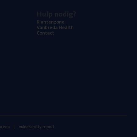
Hulp nodig?
Klan­ten­zo­ne
Van­b­re­da Health
Con­tact
nbreda
Vulnerability report