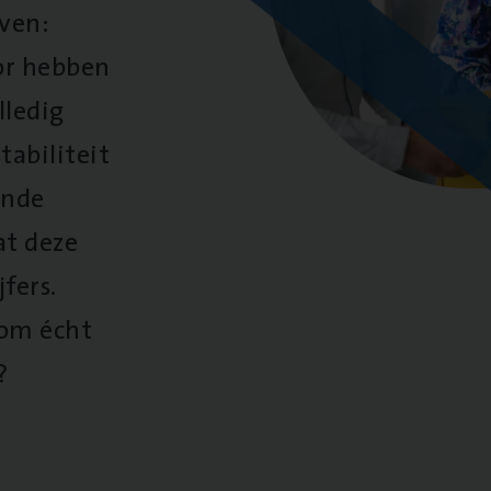
oven:
oor hebben
lledig
tabiliteit
ende
at deze
fers.
 om écht
?