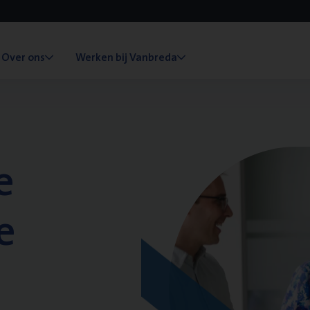
Over ons
Werken bij Vanbreda
e
e