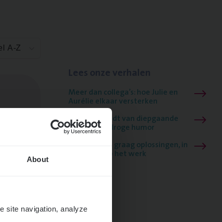
el A-Z
Lees onze verhalen
Meer dan collega’s: hoe Julie en
Aurélie elkaar versterken
Mathias houdt van diepgaande
dossiers én droge humor
Thalia zoekt graag oplossingen, in
games én op het werk
About
e site navigation, analyze