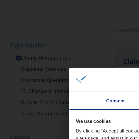
2 resulta
Type func­tie
Claims Management
Clai
Customer Services
Clai
Insurance Operations
An
IT, Change & Innovation
Consent
People Management
Sales Management
Scha
We use cookies
Clai
By clicking “Accept all cooki
Loca­tie
site usage, and assist in our 