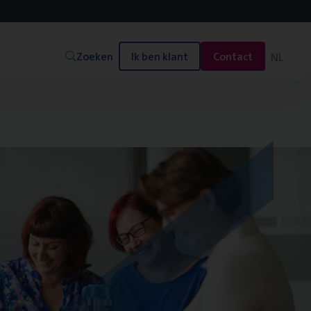
Zoeken
Ik ben klant
Contact
NL