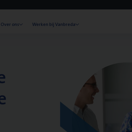
Over ons
Werken bij Vanbreda
e
e