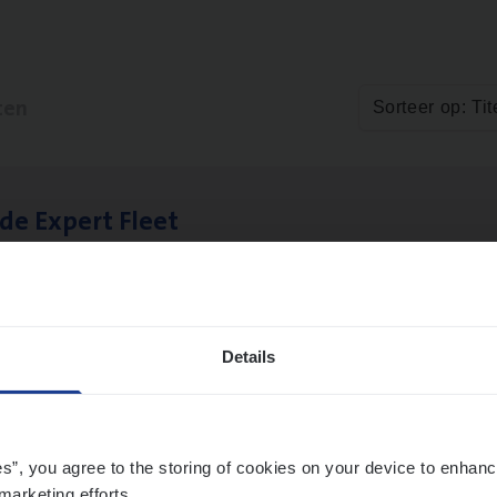
ten
Sorteer op: Tit
­de Expert Fleet
ms Management
twerpen
Details
ms­hand­ler Fleet
&
Bike
ms Management
es”, you agree to the storing of cookies on your device to enhanc
marketing efforts.