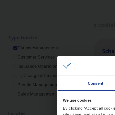
2 resulta
Type func­tie
Claims Management
Scha
Customer Services
Clai
Insurance Operations
An
IT, Change & Innovation
Consent
People Management
Sales Management
Clai
We use cookies
Clai
By clicking “Accept all cooki
Loca­tie
site usage, and assist in our 