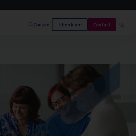
Zoeken
Ik ben klant
Contact
NL