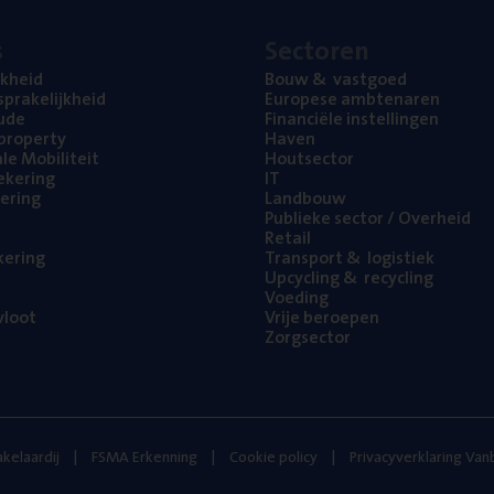
s
Sec­to­ren
jk­heid
Bouw
&
vastgoed
pra­ke­lijk­heid
Euro­pe­se ambtenaren
ude
Finan­ci­ë­le instellingen
l property
Haven
na­le Mobiliteit
Hout­sec­tor
e­ke­ring
IT
e­ring
Land­bouw
Publie­ke sec­tor / Overheid
Retail
ke­ring
Trans­port
&
logistiek
Upcy­cling
&
recycling
Voe­ding
loot
Vrije beroe­pen
Zorg­sec­tor
kelaardij
FSMA Erkenning
Cookie policy
Privacyverklaring Va