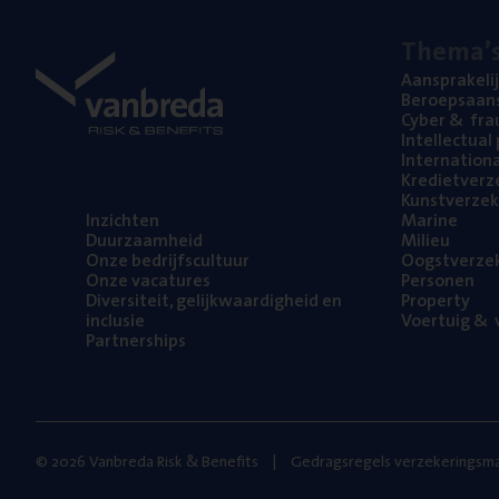
The­ma’
Aan­spra­ke­li
Beroeps­aan­s
Cyber
&
fra
Intel­lec­tu­a
Inter­na­ti­o­
Kre­diet­ver­z
Kunst­ver­ze­k
Inzich­ten
Mari­ne
Duur­zaam­heid
Mili­eu
Onze bedrijfs­cul­tuur
Oogst­ver­ze­
Onze vaca­tu­res
Per­so­nen
Diver­si­teit, gelijk­waar­dig­heid en
Pro­per­ty
inclusie
Voer­tuig
&
v
Part­ner­ships
© 2026 Vanbreda Risk & Benefits
Gedragsregels verzekeringsma