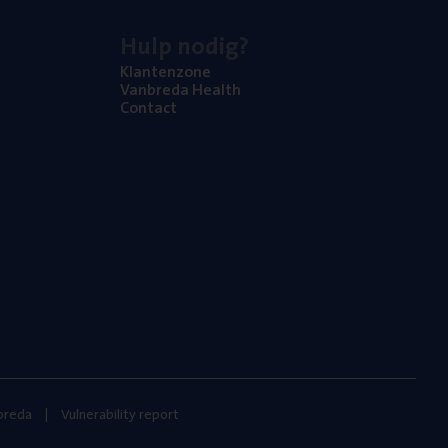
Hulp nodig?
Klan­ten­zo­ne
Van­b­re­da Health
Con­tact
nbreda
Vulnerability report