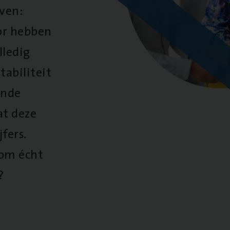
oven:
oor hebben
lledig
tabiliteit
ende
at deze
fers.
 om écht
?