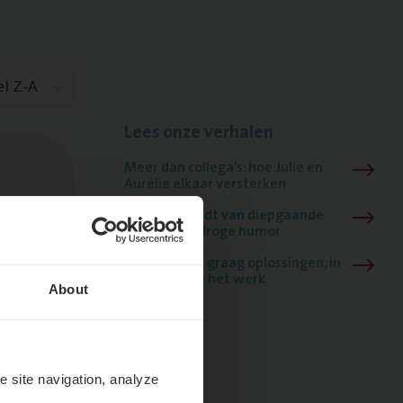
el Z-A
Lees onze verhalen
Meer dan collega’s: hoe Julie en
Aurélie elkaar versterken
Mathias houdt van diepgaande
dossiers én droge humor
Thalia zoekt graag oplossingen, in
games én op het werk
About
e site navigation, analyze