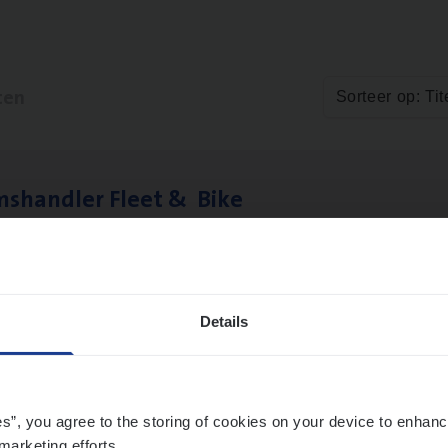
ten
Sorteer op: Tit
ms­hand­ler Fleet
&
Bike
ms Management
twerpen
Details
­de Expert Fleet
ms Management
es”, you agree to the storing of cookies on your device to enhanc
marketing efforts.