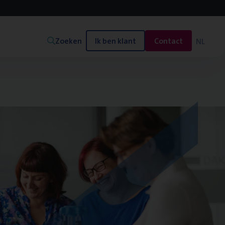
Zoeken
Ik ben klant
Contact
NL