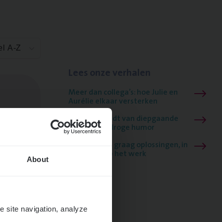
el A-Z
Lees onze verhalen
Meer dan collega’s: hoe Julie en
Aurélie elkaar versterken
Mathias houdt van diepgaande
dossiers én droge humor
Thalia zoekt graag oplossingen, in
games én op het werk
About
e site navigation, analyze