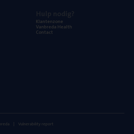
Hulp nodig?
Klan­ten­zo­ne
Van­b­re­da Health
Con­tact
nbreda
Vulnerability report