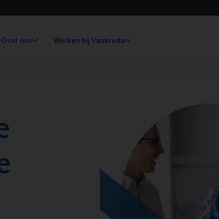
Over ons
Werken bij Vanbreda
e
e