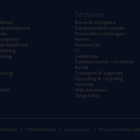
s
Sec­to­ren
jk­heid
Bouw
&
vastgoed
pra­ke­lijk­heid
Euro­pe­se ambtenaren
ude
Finan­ci­ë­le instellingen
l property
Haven
na­le Mobiliteit
Hout­sec­tor
e­ke­ring
IT
e­ring
Land­bouw
Publie­ke sec­tor / Overheid
Retail
ke­ring
Trans­port
&
logistiek
Upcy­cling
&
recycling
Voe­ding
loot
Vrije beroe­pen
Zorg­sec­tor
kelaardij
FSMA Erkenning
Cookie policy
Privacyverklaring Va