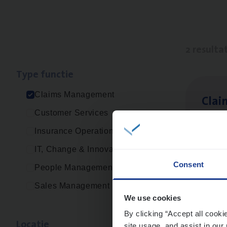
2 resulta
Type func­tie
Claims Management
Clai
Customer Services
Clai
Insurance Operations
An
IT, Change & Innovation
Consent
People Management
Sales Management
Scha
We use cookies
Clai
By clicking “Accept all cooki
Loca­tie
site usage, and assist in our 