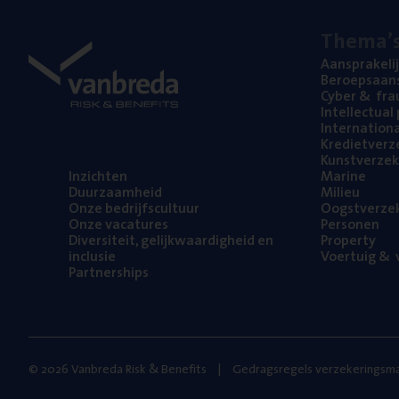
The­ma’
Aan­spra­ke­li
Beroeps­aan­s
Cyber
&
fra
Intel­lec­tu­a
Inter­na­ti­o­
Kre­diet­ver­z
Kunst­ver­ze­k
Inzich­ten
Mari­ne
Duur­zaam­heid
Mili­eu
Onze bedrijfs­cul­tuur
Oogst­ver­ze­
Onze vaca­tu­res
Per­so­nen
Diver­si­teit, gelijk­waar­dig­heid en
Pro­per­ty
inclusie
Voer­tuig
&
v
Part­ner­ships
© 2026 Vanbreda Risk & Benefits
Gedragsregels verzekeringsma