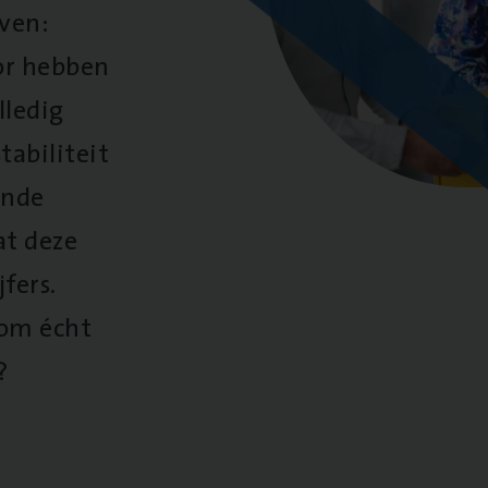
oven:
oor hebben
lledig
tabiliteit
ende
at deze
fers.
 om écht
?