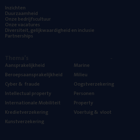
Inzich­ten
Duur­zaam­heid
Onze bedrijfs­cul­tuur
Onze vaca­tu­res
Diver­si­teit, gelijk­waar­dig­heid en inclusie
Part­ner­ships
The­ma’s
Aan­spra­ke­lijk­heid
Mari­ne
Beroeps­aan­spra­ke­lijk­heid
Mili­eu
Cyber
&
fraude
Oogst­ver­ze­ke­ring
Intel­lec­tu­al property
Per­so­nen
Inter­na­ti­o­na­le Mobiliteit
Pro­per­ty
Kre­diet­ver­ze­ke­ring
Voer­tuig
&
vloot
Kunst­ver­ze­ke­ring