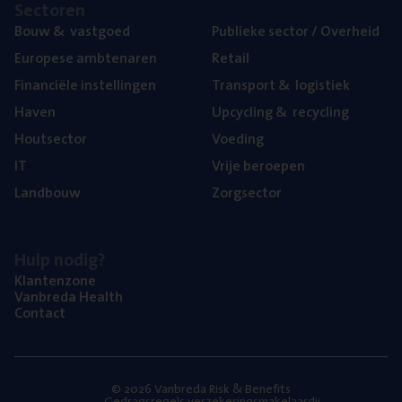
Sec­to­ren
Bouw
&
vastgoed
Publie­ke sec­tor / Overheid
Euro­pe­se ambtenaren
Retail
Finan­ci­ë­le instellingen
Trans­port
&
logistiek
Haven
Upcy­cling
&
recycling
Hout­sec­tor
Voe­ding
IT
Vrije beroe­pen
Land­bouw
Zorg­sec­tor
Hulp nodig?
Klan­ten­zo­ne
Van­b­re­da Health
Con­tact
© 2026 Vanbreda Risk & Benefits
Gedragsregels verzekeringsmakelaardij