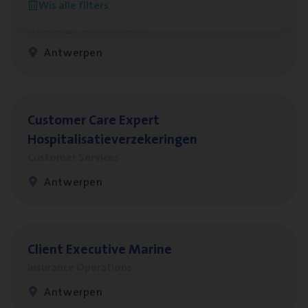
Wis alle filters
Test Ana­lyst
IT, Change & Innovation
Antwerpen
Cus­to­mer Care Expert
Hospitalisatieverzekeringen
Customer Services
Antwerpen
Client Exe­cu­ti­ve Marine
Insurance Operations
Antwerpen