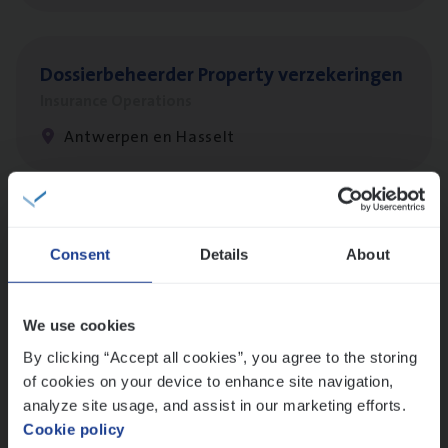
Dos­sier­be­heer­der Pro­per­ty verzekeringen
Insurance Operations
Antwerpen en Hasselt
Dos­sier­be­heer­der Onder­ne­min­gen Van­b­
re­da Huys­mans — Mechelen
Consent
Details
About
Insurance Operations
Mechelen
We use cookies
By clicking “Accept all cookies”, you agree to the storing
of cookies on your device to enhance site navigation,
analyze site usage, and assist in our marketing efforts.
(Agi­le)
IT
Pro­ject Manager
Cookie policy