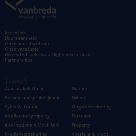
Inzich­ten
Duur­zaam­heid
Onze bedrijfs­cul­tuur
Onze vaca­tu­res
Diver­si­teit, gelijk­waar­dig­heid en inclusie
Part­ner­ships
The­ma’s
Aan­spra­ke­lijk­heid
Mari­ne
Beroeps­aan­spra­ke­lijk­heid
Mili­eu
Cyber
&
fraude
Oogst­ver­ze­ke­ring
Intel­lec­tu­al property
Per­so­nen
Inter­na­ti­o­na­le Mobiliteit
Pro­per­ty
Kre­diet­ver­ze­ke­ring
Voer­tuig
&
vloot