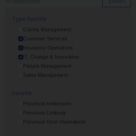
10 resultaten
Filters
Type func­tie
Dos­sier­be­heer­der ver­ze­ke­rin­gen — Soci­al
Claims Management
Pro­fit en Public
Customer Services
Insurance Operations
Insurance Operations
Antwerpen
IT, Change & Innovation
People Management
Sales Management
Advisor/​Configuratie ana­lyst Part­ner in
Benefits
Loca­tie
Insurance Operations
Provincie Antwerpen
Beveren
Provincie Limburg
Provincie Oost-Vlaanderen