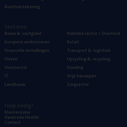
Kunst­ver­ze­ke­ring
Sec­to­ren
Bouw
&
vastgoed
Publie­ke sec­tor / Overheid
Euro­pe­se ambtenaren
Retail
Finan­ci­ë­le instellingen
Trans­port
&
logistiek
Haven
Upcy­cling
&
recycling
Hout­sec­tor
Voe­ding
IT
Vrije beroe­pen
Land­bouw
Zorg­sec­tor
Hulp nodig?
Klan­ten­zo­ne
Van­b­re­da Health
Con­tact