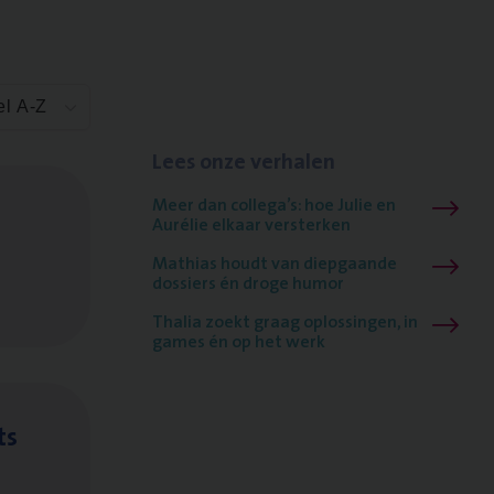
el A-Z
Lees onze verhalen
Meer dan collega’s: hoe Julie en
Aurélie elkaar versterken
Mathias houdt van diepgaande
dossiers én droge humor
Thalia zoekt graag oplossingen, in
games én op het werk
ts