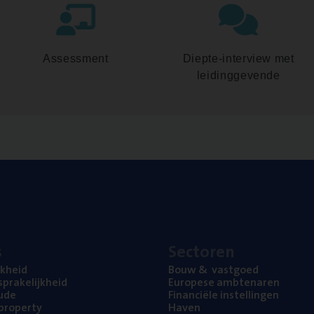
Assessment
Diepte-interview met
leidinggevende
s
Sec­to­ren
jk­heid
Bouw
&
vastgoed
pra­ke­lijk­heid
Euro­pe­se ambtenaren
ude
Finan­ci­ë­le instellingen
l property
Haven