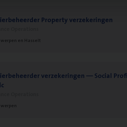
ier­be­heer­der Pro­per­ty verzekeringen
ance Operations
werpen en Hasselt
ier­be­heer­der ver­ze­ke­rin­gen — Soci­al Pro­f
ic
ance Operations
twerpen