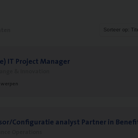
aten
Sorteer op: Tit
le)
IT
Pro­ject Manager
hange & Innovation
twerpen
sor/​Configuratie ana­lyst Part­ner in Benefi
ance Operations