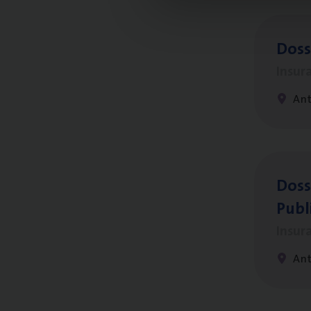
Dos­s
Insur
Ant
Dos­s
Publ
Insur
An