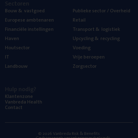
Sec­to­ren
Bouw
&
vastgoed
Publie­ke sec­tor / Overheid
Euro­pe­se ambtenaren
Retail
Finan­ci­ë­le instellingen
Trans­port
&
logistiek
Haven
Upcy­cling
&
recycling
Hout­sec­tor
Voe­ding
IT
Vrije beroe­pen
Land­bouw
Zorg­sec­tor
Hulp nodig?
Klan­ten­zo­ne
Van­b­re­da Health
Con­tact
© 2026 Vanbreda Risk & Benefits
Gedragsregels verzekeringsmakelaardij