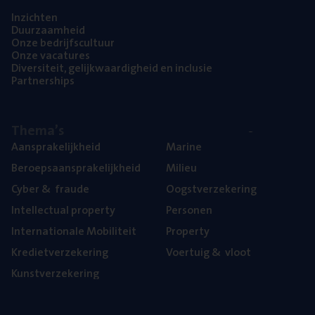
Inzich­ten
Duur­zaam­heid
Onze bedrijfs­cul­tuur
Onze vaca­tu­res
Diver­si­teit, gelijk­waar­dig­heid en inclusie
Part­ner­ships
The­ma’s
Aan­spra­ke­lijk­heid
Mari­ne
Beroeps­aan­spra­ke­lijk­heid
Mili­eu
Cyber
&
fraude
Oogst­ver­ze­ke­ring
Intel­lec­tu­al property
Per­so­nen
Inter­na­ti­o­na­le Mobiliteit
Pro­per­ty
Kre­diet­ver­ze­ke­ring
Voer­tuig
&
vloot
Kunst­ver­ze­ke­ring