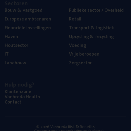
Sec­to­ren
Bouw
&
vastgoed
Publie­ke sec­tor / Overheid
Euro­pe­se ambtenaren
Retail
Finan­ci­ë­le instellingen
Trans­port
&
logistiek
Haven
Upcy­cling
&
recycling
Hout­sec­tor
Voe­ding
IT
Vrije beroe­pen
Land­bouw
Zorg­sec­tor
Hulp nodig?
Klan­ten­zo­ne
Van­b­re­da Health
Con­tact
© 2026 Vanbreda Risk & Benefits
Gedragsregels verzekeringsmakelaardij