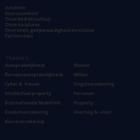
Inzich­ten
Duur­zaam­heid
Onze bedrijfs­cul­tuur
Onze vaca­tu­res
Diver­si­teit, gelijk­waar­dig­heid en inclusie
Part­ner­ships
The­ma’s
Aan­spra­ke­lijk­heid
Mari­ne
Beroeps­aan­spra­ke­lijk­heid
Mili­eu
Cyber
&
fraude
Oogst­ver­ze­ke­ring
Intel­lec­tu­al property
Per­so­nen
Inter­na­ti­o­na­le Mobiliteit
Pro­per­ty
Kre­diet­ver­ze­ke­ring
Voer­tuig
&
vloot
Kunst­ver­ze­ke­ring