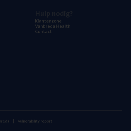
Hulp nodig?
Klan­ten­zo­ne
Van­b­re­da Health
Con­tact
nbreda
Vulnerability report