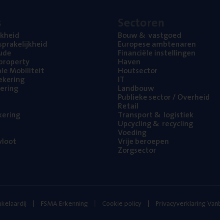
s
Sec­to­ren
jk­heid
Bouw
&
vastgoed
pra­ke­lijk­heid
Euro­pe­se ambtenaren
ude
Finan­ci­ë­le instellingen
l property
Haven
na­le Mobiliteit
Hout­sec­tor
e­ke­ring
IT
e­ring
Land­bouw
Publie­ke sec­tor / Overheid
Retail
ke­ring
Trans­port
&
logistiek
Upcy­cling
&
recycling
Voe­ding
loot
Vrije beroe­pen
Zorg­sec­tor
kelaardij
FSMA Erkenning
Cookie policy
Privacyverklaring Va