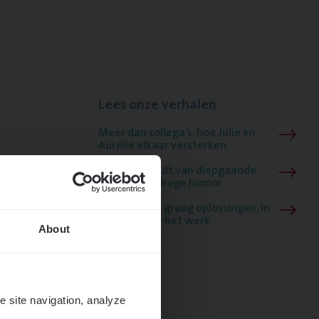
Lees onze verhalen
Meer dan collega’s: hoe Julie en
Aurélie elkaar versterken
Mathias houdt van diepgaande
dossiers én droge humor
Thalia zoekt graag oplossingen, in
games én op het werk
About
e site navigation, analyze