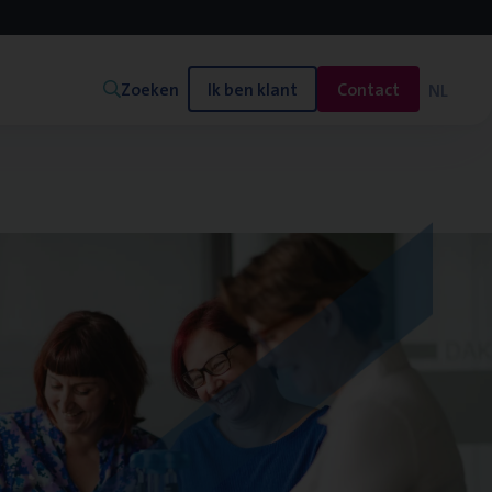
Zoeken
Ik ben klant
Contact
NL