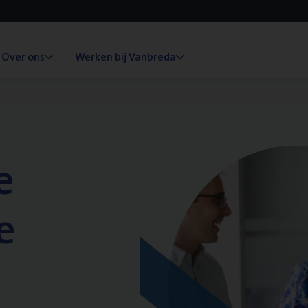
Over ons
Werken bij Vanbreda
e
e