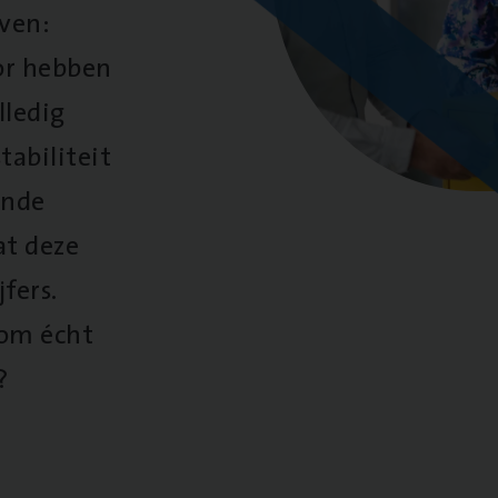
oven:
oor hebben
lledig
tabiliteit
ende
at deze
fers.
 om écht
?