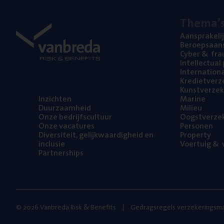
The­ma’
Aan­spra­ke­li
Beroeps­aan­s
Cyber
&
fra
Intel­lec­tu­a
Inter­na­ti­o­
Kre­diet­ver­z
Kunst­ver­ze­k
Inzich­ten
Mari­ne
Duur­zaam­heid
Mili­eu
Onze bedrijfs­cul­tuur
Oogst­ver­ze­
Onze vaca­tu­res
Per­so­nen
Diver­si­teit, gelijk­waar­dig­heid en
Pro­per­ty
inclusie
Voer­tuig
&
v
Part­ner­ships
© 2026 Vanbreda Risk & Benefits
Gedragsregels verzekeringsma