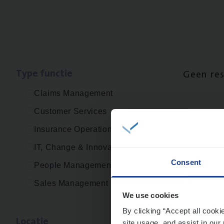
Type func­tie
Geen re
Claims Management
Customer Services
Insurance Operations
IT, Change & Innovation
Consent
People Management
Sales Management
We use cookies
By clicking “Accept all cooki
Loca­tie
site usage, and assist in our 